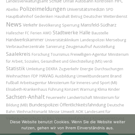
Schule
HFC
Unfall
Autobahn
Landesverwaltungsamt
Kontrollen
Polizeimeldungen
Universitätsmedizin
Abellio
SPD
Hauptbahnhof
Deutscher Wetterdienst
Gedenken
Haushalt
Betrug
News
Verkehr
Mansfeld-Südharz
Sperrung
Bevölkerung
Stadtwerke Halle
Baustelle
Hallescher FC
Ferien
AWO
Handwerkskammer
Merseburg
Universitätsklinikum
Landespolizei
Verbraucherzentrale
Zeugenaufruf
Ausstellung
Sanierung
Saalekreis
Freiwilligen-Agentur
Forschung
Tourismus
Ministerium
für Arbeit, Soziales, Gesundheit und Gleichstellung (MS)
verdi
Statistik
Umleitung
DEKRA
Zugverkehr
Energie
Durchsuchungen
HAVAG
Weihnachten
Ausbildung
Brand
FDP
Umweltbundesamt
Ministerium für Inneres und Sport (MI)
Fußball
Arbeitsagentur
Führung
Konzert
Kinder
Elisabeth-Krankenhaus
Warnung
Klima
Sachsen-Anhalt
Feuerwehr
Landwirtschaft
Ministerium für
Bundespolizei
Öffentlichkeitsfahndung
Bildung (MB)
Deutsche
AOK
Landesamt für
Bahn
Weihnachtsmarkt
Messe
Umwelt
Verbraucherschutz
IG BAU
Vermisstenfahndung
Körperverletzung
Diese Website benutzt Cookies. Wenn Sie die Website weiter
nutzen, gehen wir von Ihrem Einverständnis aus.