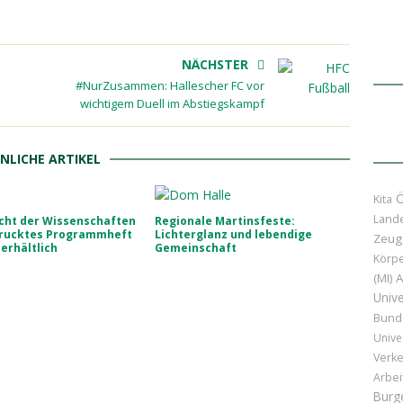
NÄCHSTER
#NurZusammen: Hallescher FC vor
wichtigem Duell im Abstiegskampf
NLICHE ARTIKEL
Ö
Kita
Land
cht der Wissenschaften
Regionale Martinsfeste:
drucktes Programmheft
Lichterglanz und lebendige
Zeug
 erhältlich
Gemeinschaft
Körpe
(MI)
A
Unive
Bund
Unive
Verke
Arbei
Burg