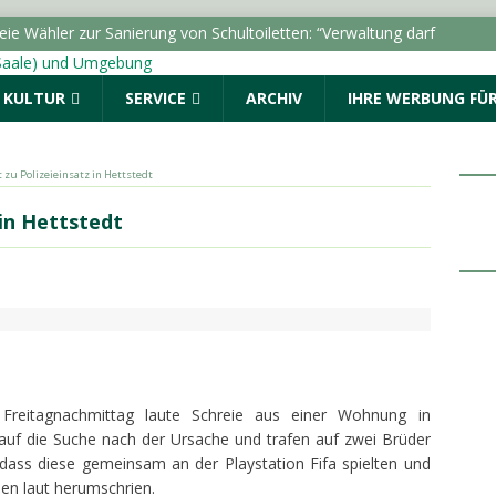
lle führt zu Durchsuchung und Festnahmen
& KULTUR
SERVICE
ARCHIV
IHRE WERBUNG FÜR
tellung “Die Schamanin” im Landesmuseum für
uchermarke von 50.000
LOKALE NACHRICHTEN - HALLE
rt zu Polizeieinsatz in Hettstedt
 Auftakt: „Im Sommer nach 8“ begeistert den Marktplatz
 in Hettstedt
ALLE (SAALE) & UMGEBUNG
ro Monat erhielten BAföG-Geförderte im Jahr 2025
ie Wähler zur Sanierung von Schultoiletten: “Verwaltung darf
inden”
LOKALE NACHRICHTEN - HALLE (SAALE) &
Freitagnachmittag laute Schreie aus einer Wohnung in
 auf die Suche nach der Ursache und trafen auf zwei Brüder
 dass diese gemeinsam an der Playstation Fifa spielten und
en laut herumschrien.