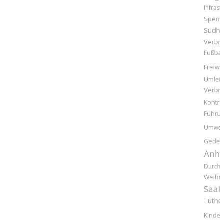
Infras
Sper
Südh
Verb
Fußba
Freiw
Umle
Verb
Kontr
Führ
Umwe
Gede
Anh
Durc
Weih
Saal
Luthe
Kinde