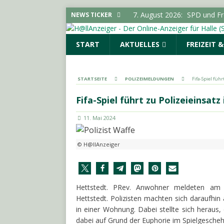
7. August 2026:
Pkw-Kontro
NEWS TICKER
POLIZEIMELDUNGEN
START
AKTUELLES
FREIZEIT 
7. August 2026:
Sonderauss
Vorgeschichte erreicht Bes
(SAALE) & UMGEBUNG
STARTSEITE
POLIZEIMELDUNGEN
Fifa-Spiel füh
7. August 2026:
Gelungener
Fifa-Spiel führt zu Polizeieinsatz
LOKALE NACHRICHTEN - H
11. Mai 2024
7. August 2026:
644 Euro p
SACHSEN-ANHALT INFO
© H@llAnzeiger
7. August 2026:
SPD und Fre
keine Förderhindernisse erf
UMGEBUNG
Hettstedt. PRev. Anwohner meldeten am 
Hettstedt. Polizisten machten sich daraufhin
in einer Wohnung. Dabei stellte sich heraus,
dabei auf Grund der Euphorie im Spielgescheh