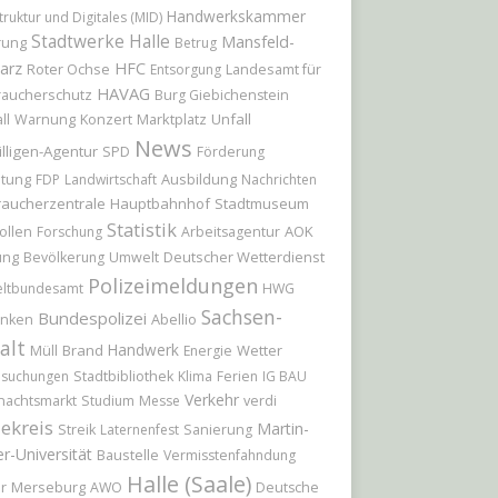
Handwerkskammer
truktur und Digitales (MID)
Stadtwerke Halle
Mansfeld-
rung
Betrug
arz
HFC
Roter Ochse
Landesamt für
Entsorgung
HAVAG
raucherschutz
Burg Giebichenstein
Konzert
Marktplatz
Unfall
ll
Warnung
News
illigen-Agentur
SPD
Förderung
itung
Ausbildung
FDP
Landwirtschaft
Nachrichten
raucherzentrale
Hauptbahnhof
Stadtmuseum
Statistik
AOK
ollen
Forschung
Arbeitsagentur
ung
Deutscher Wetterdienst
Bevölkerung
Umwelt
Polizeimeldungen
ltbundesamt
HWG
Sachsen-
Bundespolizei
Abellio
nken
alt
Handwerk
Brand
Wetter
Müll
Energie
hsuchungen
Stadtbibliothek
Klima
Ferien
IG BAU
Verkehr
nachtsmarkt
Studium
Messe
verdi
ekreis
Martin-
Streik
Laternenfest
Sanierung
r-Universität
Baustelle
Vermisstenfahndung
Halle (Saale)
r
Merseburg
AWO
Deutsche