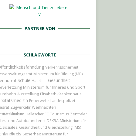
PARTNER VON
SCHLAGWORTE
ffentlichkeitsfahndung
Verkehrssicherheit
esverwaltungsamt
Ministerium für Bildung (MB)
Schule
Gesundheit
enaufruf
Haushalt
Ministerium für Inneres und Sport
rverletzung
utobahn
Ausstellung
Elisabeth-Krankenhaus
rsitätsmedizin
Feuerwehr
Landespolizei
esrat
Weihnachten
Zugverkehr
rsitätsklinikum
Hallescher FC
Tourismus
Zentraler
hrs- und Autobahndienst
DEKRA
Ministerium für
t, Soziales, Gesundheit und Gleichstellung (MS)
enlandkreis
Sicherheit
Ministerium für