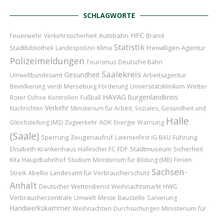
SCHLAGWORTE
HFC
Feuerwehr
Autobahn
Brand
Verkehrssicherheit
Statistik
Freiwilligen-Agentur
Stadtbibliothek
Landespolizei
Klima
Polizeimeldungen
Tourismus
Deutsche Bahn
Saalekreis
Gesundheit
Umweltbundesamt
Arbeitsagentur
Merseburg
Wetter
Bevölkerung
verdi
Förderung
Universitätsklinikum
HAVAG
Burgenlandkreis
Roter Ochse
Kontrollen
Fußball
Verkehr
Nachrichten
Ministerium für Arbeit, Soziales, Gesundheit und
Halle
AOK
Gleichstellung (MS)
Zugverkehr
Energie
Warnung
(Saale)
Sperrung
Zeugenaufruf
Führung
Laternenfest
IG BAU
Stadtmuseum
Sicherheit
Elisabeth-Krankenhaus
Hallescher FC
FDP
Hauptbahnhof
Kita
Studium
Ministerium für Bildung (MB)
Ferien
Sachsen-
Abellio
Landesamt für Verbraucherschutz
Streik
Anhalt
Deutscher Wetterdienst
Weihnachtsmarkt
HWG
Verbraucherzentrale
Baustelle
Umwelt
Messe
Sanierung
Handwerkskammer
Weihnachten
Ministerium für
Durchsuchungen