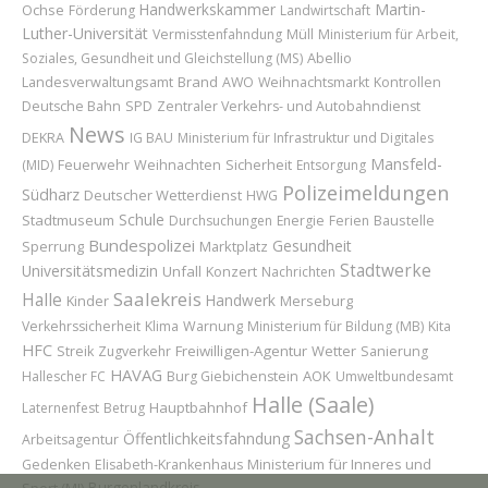
Handwerkskammer
Martin-
Ochse
Förderung
Landwirtschaft
Luther-Universität
Vermisstenfahndung
Müll
Ministerium für Arbeit,
Abellio
Soziales, Gesundheit und Gleichstellung (MS)
Brand
Landesverwaltungsamt
AWO
Weihnachtsmarkt
Kontrollen
Deutsche Bahn
SPD
Zentraler Verkehrs- und Autobahndienst
News
DEKRA
IG BAU
Ministerium für Infrastruktur und Digitales
Mansfeld-
Feuerwehr
Weihnachten
Sicherheit
(MID)
Entsorgung
Polizeimeldungen
Südharz
Deutscher Wetterdienst
HWG
Schule
Stadtmuseum
Baustelle
Durchsuchungen
Energie
Ferien
Bundespolizei
Gesundheit
Sperrung
Marktplatz
Stadtwerke
Universitätsmedizin
Unfall
Konzert
Nachrichten
Saalekreis
Halle
Handwerk
Kinder
Merseburg
Verkehrssicherheit
Klima
Warnung
Ministerium für Bildung (MB)
Kita
HFC
Freiwilligen-Agentur
Wetter
Streik
Zugverkehr
Sanierung
HAVAG
AOK
Hallescher FC
Burg Giebichenstein
Umweltbundesamt
Halle (Saale)
Hauptbahnhof
Laternenfest
Betrug
Sachsen-Anhalt
Öffentlichkeitsfahndung
Arbeitsagentur
Ministerium für Inneres und
Gedenken
Elisabeth-Krankenhaus
Burgenlandkreis