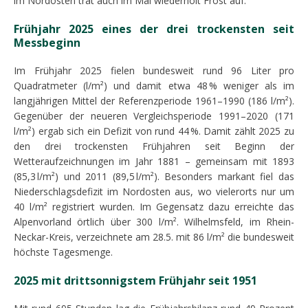
im Nordosten trat auch im Mai wiederholt Frost auf.
Frühjahr 2025 eines der drei trockensten seit
Messbeginn
Im Frühjahr 2025 fielen bundesweit rund 96 Liter pro
Quadratmeter (l/m²) und damit etwa 48 % weniger als im
langjährigen Mittel der Referenzperiode 1961–1990 (186 l/m²).
Gegenüber der neueren Vergleichsperiode 1991–2020 (171
l/m²) ergab sich ein Defizit von rund 44 %. Damit zählt 2025 zu
den drei trockensten Frühjahren seit Beginn der
Wetteraufzeichnungen im Jahr 1881 – gemeinsam mit 1893
(85,3 l/m²) und 2011 (89,5 l/m²). Besonders markant fiel das
Niederschlagsdefizit im Nordosten aus, wo vielerorts nur um
40 l/m² registriert wurden. Im Gegensatz dazu erreichte das
Alpenvorland örtlich über 300 l/m². Wilhelmsfeld, im Rhein-
Neckar-Kreis, verzeichnete am 28.5. mit 86 l/m² die bundesweit
höchste Tagesmenge.
2025 mit drittsonnigstem Frühjahr seit 1951