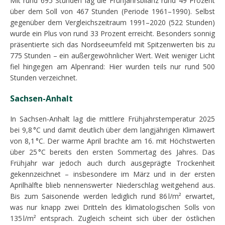
Mit rund 695 Stunden lag die Frühjahrsbilanz rund 49 Prozent
über dem Soll von 467 Stunden (Periode 1961–1990). Selbst
gegenüber dem Vergleichszeitraum 1991–2020 (522 Stunden)
wurde ein Plus von rund 33 Prozent erreicht. Besonders sonnig
präsentierte sich das Nordseeumfeld mit Spitzenwerten bis zu
775 Stunden – ein außergewöhnlicher Wert. Weit weniger Licht
fiel hingegen am Alpenrand: Hier wurden teils nur rund 500
Stunden verzeichnet.
Sachsen-Anhalt
In Sachsen-Anhalt lag die mittlere Frühjahrstemperatur 2025
bei 9,8 °C und damit deutlich über dem langjährigen Klimawert
von 8,1 °C. Der warme April brachte am 16. mit Höchstwerten
über 25 °C bereits den ersten Sommertag des Jahres. Das
Frühjahr war jedoch auch durch ausgeprägte Trockenheit
gekennzeichnet – insbesondere im März und in der ersten
Aprilhälfte blieb nennenswerter Niederschlag weitgehend aus.
Bis zum Saisonende werden lediglich rund 86 l/m² erwartet,
was nur knapp zwei Dritteln des klimatologischen Solls von
135 l/m² entsprach. Zugleich scheint sich über der östlichen