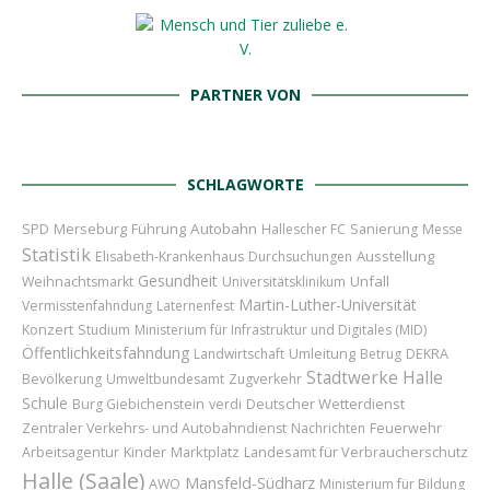
PARTNER VON
SCHLAGWORTE
Merseburg
Führung
Autobahn
SPD
Hallescher FC
Sanierung
Messe
Statistik
Ausstellung
Elisabeth-Krankenhaus
Durchsuchungen
Gesundheit
Unfall
Weihnachtsmarkt
Universitätsklinikum
Martin-Luther-Universität
Vermisstenfahndung
Laternenfest
Konzert
Studium
Ministerium für Infrastruktur und Digitales (MID)
Öffentlichkeitsfahndung
Umleitung
Landwirtschaft
Betrug
DEKRA
Stadtwerke Halle
Bevölkerung
Umweltbundesamt
Zugverkehr
Schule
Deutscher Wetterdienst
Burg Giebichenstein
verdi
Feuerwehr
Zentraler Verkehrs- und Autobahndienst
Nachrichten
Kinder
Marktplatz
Landesamt für Verbraucherschutz
Arbeitsagentur
Halle (Saale)
Mansfeld-Südharz
AWO
Ministerium für Bildung