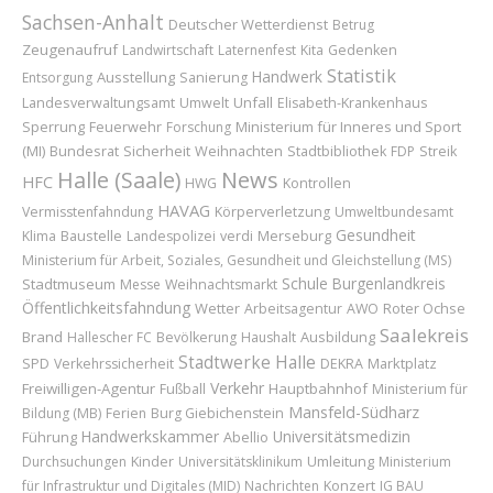
Sachsen-Anhalt
Deutscher Wetterdienst
Betrug
Zeugenaufruf
Landwirtschaft
Laternenfest
Kita
Gedenken
Statistik
Handwerk
Ausstellung
Entsorgung
Sanierung
Unfall
Landesverwaltungsamt
Umwelt
Elisabeth-Krankenhaus
Sperrung
Feuerwehr
Ministerium für Inneres und Sport
Forschung
(MI)
Bundesrat
Sicherheit
Weihnachten
Stadtbibliothek
FDP
Streik
Halle (Saale)
News
HFC
HWG
Kontrollen
HAVAG
Vermisstenfahndung
Körperverletzung
Umweltbundesamt
Gesundheit
Baustelle
Merseburg
Klima
Landespolizei
verdi
Ministerium für Arbeit, Soziales, Gesundheit und Gleichstellung (MS)
Schule
Burgenlandkreis
Stadtmuseum
Messe
Weihnachtsmarkt
Öffentlichkeitsfahndung
Wetter
Roter Ochse
Arbeitsagentur
AWO
Saalekreis
Brand
Ausbildung
Hallescher FC
Bevölkerung
Haushalt
Stadtwerke Halle
Marktplatz
SPD
Verkehrssicherheit
DEKRA
Verkehr
Freiwilligen-Agentur
Hauptbahnhof
Fußball
Ministerium für
Mansfeld-Südharz
Bildung (MB)
Ferien
Burg Giebichenstein
Handwerkskammer
Universitätsmedizin
Führung
Abellio
Kinder
Umleitung
Durchsuchungen
Universitätsklinikum
Ministerium
Konzert
für Infrastruktur und Digitales (MID)
Nachrichten
IG BAU