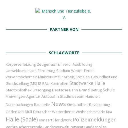
PARTNER VON
SCHLAGWORTE
Zeugenaufruf
Ausbildung
Körperverletzung
verdi
Wetter
Umweltbundesamt
Förderung
Studium
Ferien
Verkehrssicherheit
Ministerium für Arbeit, Soziales, Gesundheit und
Stadtwerke Halle
Gleichstellung (MS)
IG BAU
Kontrollen
Schule
Brand
Stadtbibliothek
Entsorgung
Deutsche Bahn
Betrug
Freiwilligen-Agentur
Autobahn
Stadtmuseum
Haushalt
News
Gesundheit
Baustelle
Durchsuchungen
Bevölkerung
Deutscher Wetterdienst
Gedenken
Müll
Weihnachtsmarkt
Kita
Halle (Saale)
Polizeimeldungen
Handwerk
Konzert
Verbraucherzentrale
Landesverwaltungsamt
Landespolizei