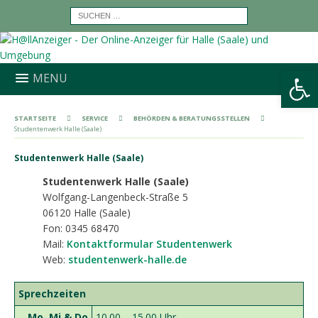
Werkzeugleiste öffnen
MENU
STARTSEITE
SERVICE
BEHÖRDEN & BERATUNGSSTELLEN
Studentenwerk Halle (Saale)
Studentenwerk Halle (Saale)
Studentenwerk Halle (Saale)
Wolfgang-Langenbeck-Straße 5
06120 Halle (Saale)
Fon:
0345 68470
Mail:
Kontaktformular Studentenwerk
Web:
studentenwerk-halle.de
Sprechzeiten
Mo, Mi & Do
10.00 – 15.00 Uhr