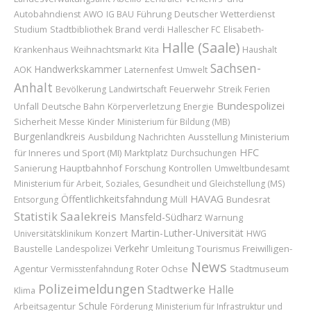
Führung
Deutscher Wetterdienst
Autobahndienst
AWO
IG BAU
Brand
Studium
Stadtbibliothek
verdi
Hallescher FC
Elisabeth-
Halle (Saale)
Krankenhaus
Weihnachtsmarkt
Kita
Haushalt
Sachsen-
Handwerkskammer
AOK
Laternenfest
Umwelt
Anhalt
Feuerwehr
Bevölkerung
Landwirtschaft
Streik
Ferien
Bundespolizei
Unfall
Deutsche Bahn
Körperverletzung
Energie
Sicherheit
Kinder
Messe
Ministerium für Bildung (MB)
Burgenlandkreis
Ausbildung
Ausstellung
Ministerium
Nachrichten
HFC
für Inneres und Sport (MI)
Marktplatz
Durchsuchungen
Hauptbahnhof
Sanierung
Forschung
Kontrollen
Umweltbundesamt
Ministerium für Arbeit, Soziales, Gesundheit und Gleichstellung (MS)
HAVAG
Öffentlichkeitsfahndung
Bundesrat
Entsorgung
Müll
Statistik
Saalekreis
Mansfeld-Südharz
Warnung
Martin-Luther-Universität
Konzert
Universitätsklinikum
HWG
Verkehr
Baustelle
Umleitung
Freiwilligen-
Landespolizei
Tourismus
News
Agentur
Roter Ochse
Stadtmuseum
Vermisstenfahndung
Polizeimeldungen
Stadtwerke Halle
Klima
Schule
Arbeitsagentur
Förderung
Ministerium für Infrastruktur und