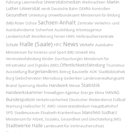
Universitätsmedizin
Martin-
Führung
Weihnachten
Laternenfest
Luther-Universität
verdi
Deutsche Bahn
DEKRA
Kontrollen
Gesundheit
Umleitung
Umweltbundesamt
Ministerium für Bildung
Sachsen-Anhalt
Roter Ochse
(MB)
Zentraler Verkehrs- und
Sicherheit
Ausbildung
Autobahndienst
Arbeitsagentur
Verbraucherzentrale
Landwirtschaft
Bevölkerung
Ferien
HWG
Halle (Saale)
News
Schule
HFC
Verkehr
Autobahn
Ministerium für Inneres und Sport (MI)
Umwelt
Kita
Kinder
Vermisstenfahndung
Durchsuchungen
Ministerium für
Öffentlichkeitsfahndung
Infrastruktur und Digitales (MID)
Tourismus
Burgenlandkreis
Ausstellung
Baustelle
AOK
Betrug
Stadtbibliothek
Merseburg
Burg Giebichenstein
Gedenken
Landesverwaltungsamt
Statistik
Handwerk
Brand
Sperrung
Abellio
Messe
HAVAG
Handwerkskammer
Freiwilligen-Agentur
Energie
Klima
Bundespolizei
Deutscher Wetterdienst
Verkehrssicherheit
Fußball
Hauptbahnhof
Warnung
Hallescher FC
AWO
Universitätsklinikum
Mansfeld-Südharz
Stadtmuseum
SPD
Elisabeth-Krankenhaus
Ministerium für Arbeit, Soziales, Gesundheit und Gleichstellung (MS)
Stadtwerke Halle
Landesamt für Verbraucherschutz