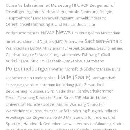
HFC
Ochse
Merseburg
AOK
Zeugenaufruf
Verkehrssicherheit
Freiwilligen-Agentur
Verbraucherzentrale
Sanierung
Energie
Hauptbahnhof
Landesverwaltungsamt
Umweltbundesamt
Öffentlichkeitsfahndung
Brand
Landesamt für
Kita
News
HAVAG
Verbraucherschutz
Umleitung
Klima
Ministerium
Sachsen-Anhalt
Feuerwehr
für Infrastruktur und Digitales (MID)
Weihnachten
DEKRA
Ministerium für Arbeit, Soziales, Gesundheit und
Ausstellung
Führung
Gleichstellung (MS)
Laternenfest
Fußball
Verkehr
Autobahn
HWG
Studium
Elisabeth-Krankenhaus
Polizeimeldungen
Mansfeld-Südharz
Wetter
Messe
Burg
Halle (Saale)
Giebichenstein
Landespolizei
Landwirtschaft
Gesundheit
Entsorgung
verdi
Ministerium für Bildung (MB)
Handwerkskammer
Bevölkerung
Tourismus
SPD
Nachrichten
Martin-Luther-
Ferien
Forschung
Deutsche Bahn
Streik
FDP
Bundespolizei
Universität
Abellio
Deutscher
Warnung
Burgenlandkreis
Wetterdienst
Unfall
Sperrung
Durchsuchungen
Ministerium für Inneres und
Arbeitsagentur
Zugverkehr
IG BAU
Handwerk
Sport (MI)
Kinder
Gedenken
Umwelt
Vermisstenfahndung
Schule