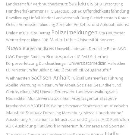
Saalekreis
Landesamt für Verbraucherschutz
SPD
Entsorgung
Handwerkskammer
HFC
Öffentlichkeitsfahndung
Stadtbibliothek
Unfall
Kinder
Roter
Bevölkerung
Landwirtschaft
Burg Giebichenstein
Ochse
Vermisstenfahndung
Zentraler Verkehrs- und Autobahndienst
Polizeimeldungen
Umleitung
Deutscher
DEKRA
Betrug
Kita
Martin-Luther-Universität
Wetterdienst
Konzert
Klima
FDP
News
Burgenlandkreis
Umweltbundesamt
Deutsche Bahn
AWO
Bundespolizei
Sicherheit
HWG
Energie
Studium
IG BAU
Universitätsmedizin
Körperverletzung
Durchsuchungen
Hallescher
Gesundheit
Zeugenaufruf
FC
Ministerium für Bildung (MB)
Sachsen-Anhalt
Weihnachten
Führung
Fußball
Laternenfest
Abellio
Warnung
Ministerium für Arbeit, Soziales, Gesundheit und
Feuerwehr
Gleichstellung (MS)
Umwelt
Landesverwaltungsamt
Nachrichten
Müll
Universitätsklinikum
Arbeitsagentur
Elisabeth-
Statistik
Stadtmuseum
Autobahn
Krankenhaus
Weihnachtsmarkt
Mansfeld-Südharz
Merseburg
Hauptbahnhof
Forschung
Messe
Ausstellung
Ministerium für Infrastruktur und Digitales (MID)
Kontrollen
Handwerk
AOK
Ausbildung
Ministerium für Inneres und Sport (MI)
Halle
Baustelle
Wetter
Zugverkehr
Sanierung
Landespolizei