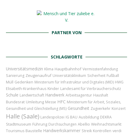
PARTNER VON
SCHLAGWORTE
Universitätsmedizin
Hauptbahnhof
Klima
Vermisstenfahndung
Zeugenaufruf
Sicherheit
Sanierung
Universitätsklinikum
Fußball
Müll
Gedenken
Ministerium für Infrastruktur und Digitales (MID)
HWG
Kinder
Landesamt für Verbraucherschutz
Elisabeth-Krankenhaus
Schule
Handwerk
Landwirtschaft
Arbeitsagentur
Haushalt
HFC
Bundesrat
Umleitung
Messe
Ministerium für Arbeit, Soziales,
Gesundheit
Konzert
Gesundheit und Gleichstellung (MS)
Zugverkehr
Halle (Saale)
Ausbildung
Landespolizei
IG BAU
DEKRA
Stadtmuseum
Führung
Abellio
Durchsuchungen
Weihnachtsmarkt
Handwerkskammer
Baustelle
Tourismus
Streik
Kontrollen
verdi