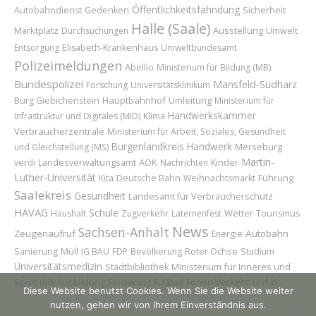
Öffentlichkeitsfahndung
Sicherheit
Autobahndienst
Gedenken
Halle (Saale)
Marktplatz
Ausstellung
Durchsuchungen
Umwelt
Entsorgung
Elisabeth-Krankenhaus
Umweltbundesamt
Polizeimeldungen
Abellio
Ministerium für Bildung (MB)
Bundespolizei
Mansfeld-Südharz
Forschung
Universitätsklinikum
Hauptbahnhof
Umleitung
Burg Giebichenstein
Ministerium für
Handwerkskammer
Infrastruktur und Digitales (MID)
Klima
Verbraucherzentrale
Ministerium für Arbeit, Soziales, Gesundheit
Burgenlandkreis
Handwerk
Merseburg
und Gleichstellung (MS)
Martin-
AOK
Kinder
verdi
Landesverwaltungsamt
Nachrichten
Luther-Universität
Führung
Kita
Deutsche Bahn
Weihnachtsmarkt
Saalekreis
Gesundheit
Landesamt für Verbraucherschutz
HAVAG
Schule
Wetter
Haushalt
Zugverkehr
Laternenfest
Tourismus
News
Sachsen-Anhalt
Zeugenaufruf
Autobahn
Energie
Roter Ochse
Sanierung
Müll
IG BAU
FDP
Bevölkerung
Studium
Universitätsmedizin
Ministerium für Inneres und
Stadtbibliothek
Verkehr
Sport (MI)
Ausbildung
Unfall
Förderung
Fußball
Ferien
Diese Website benutzt Cookies. Wenn Sie die Website weiter
nutzen, gehen wir von Ihrem Einverständnis aus.