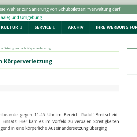
ie Wähler zur Sanierung von Schultoiletten: “Verwaltung darf
inden”
LOKALE NACHRICHTEN - HALLE (SAALE) &
& KULTUR
SERVICE
ARCHIV
IHRE WERBUNG FÜR
lle führt zu Durchsuchung und Festnahmen
 alle Beteiligten nach Körperverletzung
tellung “Die Schamanin” im Landesmuseum für
ach Körperverletzung
uchermarke von 50.000
LOKALE NACHRICHTEN - HALLE
 Auftakt: „Im Sommer nach 8“ begeistert den Marktplatz
ALLE (SAALE) & UMGEBUNG
ro Monat erhielten BAföG-Geförderte im Jahr 2025
ibeamte gegen 11.45 Uhr im Bereich Rudolf-Breitscheid-
 Einsatz. Hier kam es im Vorfeld zu verbalen Streitigkeiten
end in eine körperliche Auseinandersetzung überging.