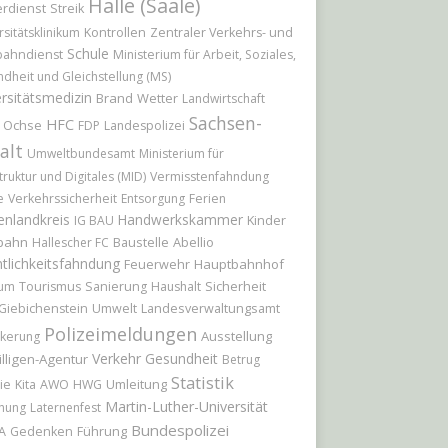
Halle (Saale)
rdienst
Streik
rsitätsklinikum
Kontrollen
Zentraler Verkehrs- und
Schule
bahndienst
Ministerium für Arbeit, Soziales,
dheit und Gleichstellung (MS)
rsitätsmedizin
Brand
Wetter
Landwirtschaft
Sachsen-
HFC
r Ochse
FDP
Landespolizei
alt
Umweltbundesamt
Ministerium für
truktur und Digitales (MID)
Vermisstenfahndung
e
Verkehrssicherheit
Entsorgung
Ferien
enlandkreis
Handwerkskammer
Kinder
IG BAU
bahn
Baustelle
Abellio
Hallescher FC
tlichkeitsfahndung
Feuerwehr
Hauptbahnhof
Sicherheit
ium
Tourismus
Sanierung
Haushalt
Giebichenstein
Umwelt
Landesverwaltungsamt
Polizeimeldungen
Ausstellung
kerung
Verkehr
Gesundheit
illigen-Agentur
Betrug
Statistik
Umleitung
ie
Kita
AWO
HWG
Martin-Luther-Universität
hung
Laternenfest
Bundespolizei
Führung
A
Gedenken