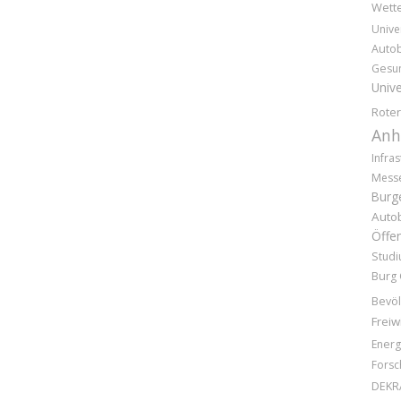
Wette
Unive
Auto
Gesun
Unive
Rote
Anh
Infras
Mess
Burg
Auto
Öffen
Stud
Burg 
Bevöl
Freiw
Energ
Forsc
DEKR