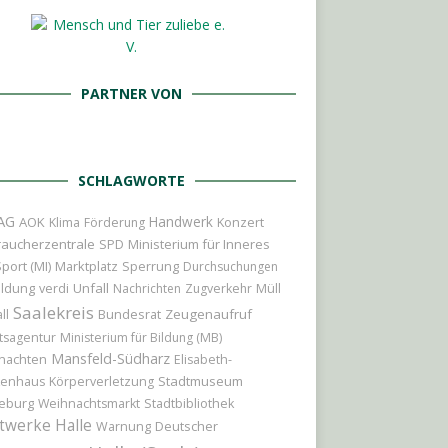
PARTNER VON
SCHLAGWORTE
AG
Handwerk
AOK
Konzert
Klima
Förderung
raucherzentrale
Ministerium für Inneres
SPD
port (MI)
Marktplatz
Sperrung
Durchsuchungen
ildung
Unfall
verdi
Nachrichten
Zugverkehr
Müll
Saalekreis
Bundesrat
Zeugenaufruf
ll
tsagentur
Ministerium für Bildung (MB)
Mansfeld-Südharz
nachten
Elisabeth-
Stadtmuseum
kenhaus
Körperverletzung
eburg
Weihnachtsmarkt
Stadtbibliothek
twerke Halle
Deutscher
Warnung