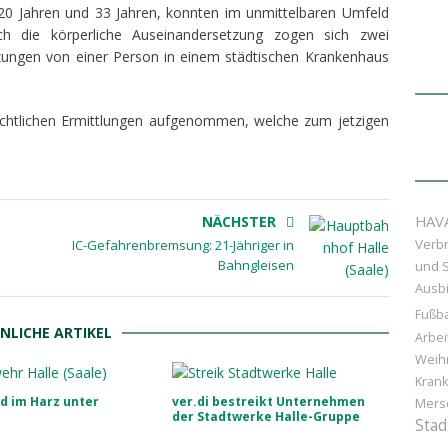
n 20 Jahren und 33 Jahren, konnten im unmittelbaren Umfeld
ch die körperliche Auseinandersetzung zogen sich zwei
tzungen von einer Person in einem städtischen Krankenhaus
frechtlichen Ermittlungen aufgenommen, welche zum jetzigen
HAV
NÄCHSTER
Verb
IC-Gefahrenbremsung: 21-Jähriger in
Bahngleisen
und S
Ausb
Fußba
NLICHE ARTIKEL
Arbei
Weih
Kran
d im Harz unter
ver.di bestreikt Unternehmen
Mers
der Stadtwerke Halle-Gruppe
Stad