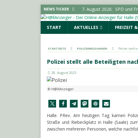
7. August 2026:
SPD und Fre
NEWS TICKER
keine Förderhindernisse erf
START
AKTUELLES
FREIZEIT 
UMGEBUNG
7. August 2026:
Pkw-Kontro
POLIZEIMELDUNGEN
STARTSEITE
POLIZEIMELDUNGEN
Polizei stellt
7. August 2026:
Sonderauss
Polizei stellt alle Beteiligten n
Vorgeschichte erreicht Bes
28. August 2023
(SAALE) & UMGEBUNG
7. August 2026:
Gelungener
© H@llAnzeiger
LOKALE NACHRICHTEN - H
7. August 2026:
644 Euro p
SACHSEN-ANHALT INFO
Halle. PRev. Am heutigen Tag kamen Polize
Straße und Riebeckplatz in Halle (Saale) zum
zwischen mehreren Personen, welche nachfolg