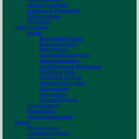
Sachsen-Anhalt Info
Forschung & Wissenschaft
Verbrauchertipps
Vermischtes
Freizeit & Kultur
Freizeit
Bergzoo Halle (Saale)
Baden & Saunieren
Halles Museen
Planetarium Halle (Saale)
Halles Bibliotheken
Stadtführungen & Rundfahrten
Eislaufen in Halle
Grillflächen der Stadt
Hundewiesen in Halle
Parkeisenbahn
Sehenswertes
Tierpark Petersberg
Kinoprogramme
Bühnen Halle
Veranstaltungskalender
Service
Notrufnummern
Apotheken-Notdienst
Tier-Notdienst