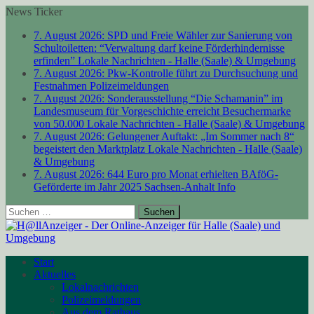
News Ticker
7. August 2026:
SPD und Freie Wähler zur Sanierung von
Schultoiletten: “Verwaltung darf keine Förderhindernisse
erfinden”
Lokale Nachrichten - Halle (Saale) & Umgebung
7. August 2026:
Pkw-Kontrolle führt zu Durchsuchung und
Festnahmen
Polizeimeldungen
7. August 2026:
Sonderausstellung “Die Schamanin” im
Landesmuseum für Vorgeschichte erreicht Besuchermarke
von 50.000
Lokale Nachrichten - Halle (Saale) & Umgebung
7. August 2026:
Gelungener Auftakt: „Im Sommer nach 8“
begeistert den Marktplatz
Lokale Nachrichten - Halle (Saale)
& Umgebung
7. August 2026:
644 Euro pro Monat erhielten BAföG-
Geförderte im Jahr 2025
Sachsen-Anhalt Info
Suchen
nach:
Start
Aktuelles
Lokalnachrichten
Polizeimeldungen
Aus dem Rathaus