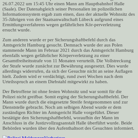
26.07.2022 um 15:45 Uhr einen Mann am Hauptbahnhof Halle
(Saale). Der Datenabgleich seiner Personalien im polizeilichen
Informationssystem ergab zum einen, dass der aktuelle Wohnsitz des
35-Jährigen von der Staatsanwaltschaft Lübeck aufgrund eines
Ermittlungsverfahrens wegen gefährlichen Kör-perverletzung
ersucht wurde.
Zum anderen wurde er per Sicherungshaftbefehl durch das
Amtsgericht Hamburg gesucht. Demnach wurde der aus Polen
stammende Mann im Februar 2021 durch das Amtsgericht Hamburg
ebenfalls wegen gefährlicher Körperverletzung zu einer
Gesamtfreiheitsstrafe von 11 Monaten verurteilt. Die Vollstreckung
der Strafe wurde zunächst zur Bewährung ausgesetzt. Dies wurde
allerdings widerrufen, da sich der Gesuchte nicht an seine Auflagen
hielt. Zudem wird er verdächtigt, rund zwei Wochen nach dem
Urteilsspruch an einem Diebstahl mitgewirkt zu haben.
Der Betroffene ist ohne festen Wohnsitz und war somit für die
Polizei nicht greifbar. Somit erging der Sicherungshaftbefehl. Der
Mann wurde durch die eingesetzte Streife festgenommen und zur
Dienststelle gebracht. Noch am selbigen Abend wurde er dem
zuständigen Richter im Amtsgericht Halle vorgeführt. Dieser
bestätigte den Sicherungshaftbefehl, woraufhin der Mann im
Anschluss in die Justizvollzugsanstalt Halle überführt wurde. Beide
Behörden wurden über den Aufenthaltsort des Gesuchten informiert.