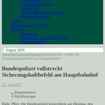
(Sperr)müllentsorgung
Abfall-ABC
Tiervermittlung & Tierschutz
Mikrokosmos Halle
Archiv
Ihre Werbung für (H)alle
Über uns
Impressum
Datenschutz nach der DSGVO
Kontaktformular
7. August 2026
Startseite
Polizeimeldungen
Bundespolizei vollstreckt
Sicherungshaftbefehl am Hauptbahnhof
Bundespolizei vollstreckt
Sicherungshaftbefehl am Hauptbahnhof
27. Juli 2022
© H@llAnzeiger
Halle. PRev. Die Bundespolizei kontrollierte am Dienstag, den