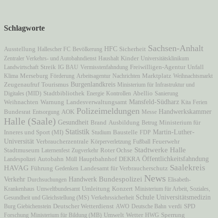
Schlagworte
Sachsen-Anhalt
HFC
Ausstellung
Hallescher FC
Bevölkerung
Sicherheit
Zentraler Verkehrs- und Autobahndienst
Haushalt
Kinder
Universitätsklinikum
Freiwilligen-Agentur
Unfall
Landwirtschaft
Streik
IG BAU
Vermisstenfahndung
Marktplatz
Klima
Merseburg
Förderung
Arbeitsagentur
Nachrichten
Weihnachtsmarkt
Zeugenaufruf
Burgenlandkreis
Tourismus
Ministerium für Infrastruktur und
Digitales (MID)
Stadtbibliothek
Energie
Kontrollen
Abellio
Sanierung
Mansfeld-Südharz
Weihnachten
Warnung
Landesverwaltungsamt
Kita
Ferien
Polizeimeldungen
AOK
Handwerkskammer
Bundesrat
Entsorgung
Messe
Halle (Saale)
Gesundheit
Brand
Ministerium für
Ausbildung
Betrug
Statistik
Martin-Luther-
Inneres und Sport (MI)
Studium
Baustelle
FDP
Universität
Verbraucherzentrale
Körperverletzung
Fußball
Feuerwehr
Stadtwerke Halle
Stadtmuseum
Laternenfest
Zugverkehr
Roter Ochse
Öffentlichkeitsfahndung
Autobahn
Hauptbahnhof
Landespolizei
Müll
DEKRA
Saalekreis
HAVAG
Führung
Gedenken
Landesamt für Verbraucherschutz
News
Verkehr
Bundespolizei
Handwerk
Durchsuchungen
Elisabeth-
Krankenhaus
Umweltbundesamt
Umleitung
Konzert
Ministerium für Arbeit, Soziales,
Schule
Universitätsmedizin
Gesundheit und Gleichstellung (MS)
Verkehrssicherheit
Burg Giebichenstein
Deutscher Wetterdienst
AWO
Deutsche Bahn
verdi
SPD
Forschung
Ministerium für Bildung (MB)
Umwelt
Wetter
HWG
Sperrung