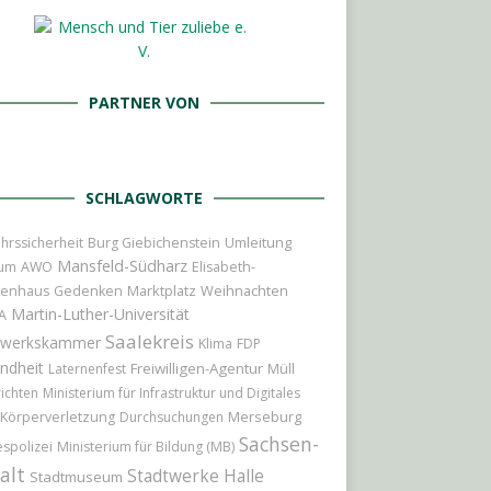
PARTNER VON
SCHLAGWORTE
Umleitung
hrssicherheit
Burg Giebichenstein
Mansfeld-Südharz
ium
AWO
Elisabeth-
Marktplatz
Weihnachten
kenhaus
Gedenken
Martin-Luther-Universität
A
Saalekreis
werkskammer
Klima
FDP
ndheit
Freiwilligen-Agentur
Laternenfest
Müll
ichten
Ministerium für Infrastruktur und Digitales
Merseburg
Körperverletzung
Durchsuchungen
Sachsen-
spolizei
Ministerium für Bildung (MB)
alt
Stadtwerke Halle
Stadtmuseum