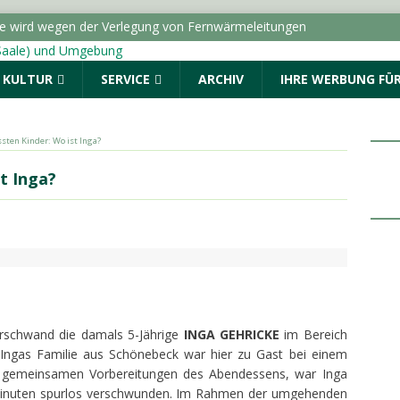
ße wird wegen der Verlegung von Fernwärmeleitungen
ICHTEN - HALLE (SAALE) & UMGEBUNG
& KULTUR
SERVICE
ARCHIV
IHRE WERBUNG FÜR
dungen vom Donnerstag, 06.08.2026
Menschen. Nicht Herkunft.“ startet in Sachsen-Anhalt
sten Kinder: Wo ist Inga?
ALLE (SAALE) & UMGEBUNG
t Inga?
: Drei Fragen an die AOK Sachsen-Anhalt
TOPMELDUNG
r geschlagen und beraubt
POLIZEIMELDUNGEN
erschwand die damals 5-Jährige
INGA GEHRICKE
im Bereich
. Ingas Familie aus Schönebeck war hier zu Gast bei einem
r gemeinsamen Vorbereitungen des Abendessens, war Inga
Minuten spurlos verschwunden. Im Rahmen der umgehenden