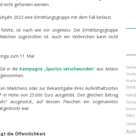
d nicht gefunden werden.
 Frühjahr 2023 eine Ermittlungsgruppe mit dem Fall befasst.
hrte, ist nach wie vor ungewiss. Die Ermittlungsgruppe
Mädchen zugestoßen ist. Auch ein Verbrechen kann nicht
 Inga zum 11. Mal.
Verke
NGA in die
Kampagne „Spurlos verschwunden“
aus Anlass
Stud
aufgenommen.
Kran
DEKR
sten Mädchens oder zur Bekanntgabe ihres Aufenthaltsortes
g * in Höhe von 25.000 Euro ausgelobt. Den gleichen Betrag
Hand
ruits” ausgesetzt, auf dessen Flaschen ein sogenanntes
Gesu
abgedruckt war.
Nachr
(MID)
Lande
Anh
ragt
die Öffentlichkeit