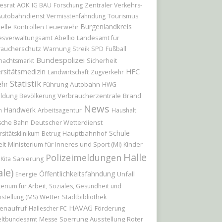
esrat
AOK
IG BAU
Forschung
Zentraler Verkehrs-
Autobahndienst
Vermisstenfahndung
Tourismus
Burgenlandkreis
elle
Feuerwehr
Kontrollen
Abellio
Landesamt für
esverwaltungsamt
raucherschutz
Warnung
Streik
SPD
Fußball
Bundespolizei
Sicherheit
nachtsmarkt
rsitätsmedizin
HFC
Landwirtschaft
Zugverkehr
Statistik
ehr
Führung
Autobahn
HWG
ildung
Verbraucherzentrale
Brand
Bevölkerung
News
Handwerk
n
Arbeitsagentur
Haushalt
Deutscher Wetterdienst
sche Bahn
Schule
Hauptbahnhof
rsitätsklinikum
Betrug
Ministerium für Inneres und Sport (MI)
Kinder
lt
Halle
Polizeimeldungen
Kita
Sanierung
ale)
Öffentlichkeitsfahndung
Unfall
Energie
terium für Arbeit, Soziales, Gesundheit und
Wetter
hstellung (MS)
Stadtbibliothek
HAVAG
enaufruf
Hallescher FC
Förderung
Sperrung
Ausstellung
Roter
ltbundesamt
Messe