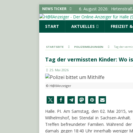
6. August 2026:
Hirtenstra
NEWS TICKER
gesperrt
LOKALE NACHR
START
AKTUELLES
FREIZEIT 
6. August 2026:
Polizeimel
POLIZEIMELDUNGEN
6. August 2026:
Kampagne „
STARTSEITE
POLIZEIMELDUNGEN
Tag der vermis
LOKALE NACHRICHTEN - H
Tag der vermissten Kinder: Wo is
6. August 2026:
Elektrolyte
25. Mai 2026
6. August 2026:
18-Jährige
© H@llAnzeiger
Halle. PI. Am Samstag, den 02. Mai 2015, v
Wilhelmshof, bei Stendal in Sachsen-Anhalt
Treffen befreundeter Familien. Während de
damals gegen 18:40 Uhr innerhalb weniger 