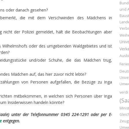
Bund
und 
ens oder danach gesehen?
Baust
bemerkt, die mit dem Verschwinden des Mädchens in
Land
Verb
nicht der Polizei gemeldet, hält die Beobachtungen aber
Weih
Unive
s Wilhelmshofs oder des umgebenden Waldgebietes und ist
Verk
orden?
Ausb
eidungsstücke und/oder Schuhe, die das Mädchen trug,
Ferie
Deut
ndes Mädchen auf, das hier zuvor nicht lebte?
Unive
zählungen von Personen aufgefallen, die Bezüge zu Inga
Umwe
verdi
ichten mitbekommen, in welchen sich Personen über Inga
(Sa
 um Insiderwissen handeln könnte?
Minis
(Saale) unter der Telefonnummer 0345 224-1291 oder per E-
Gleic
e
entgegen.
Zeug
Umwe