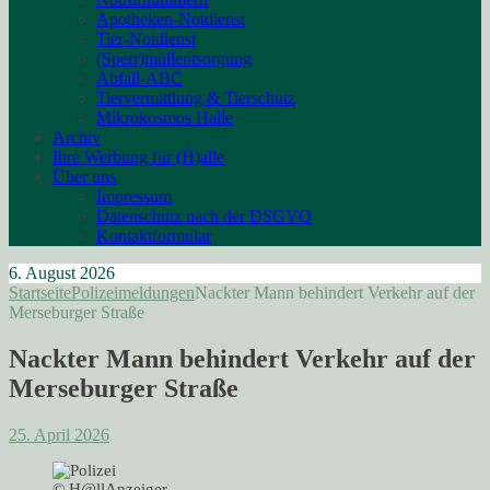
Apotheken-Notdienst
Tier-Notdienst
(Sperr)müllentsorgung
Abfall-ABC
Tiervermittlung & Tierschutz
Mikrokosmos Halle
Archiv
Ihre Werbung für (H)alle
Über uns
Impressum
Datenschutz nach der DSGVO
Kontaktformular
6. August 2026
Startseite
Polizeimeldungen
Nackter Mann behindert Verkehr auf der
Merseburger Straße
Nackter Mann behindert Verkehr auf der
Merseburger Straße
25. April 2026
© H@llAnzeiger