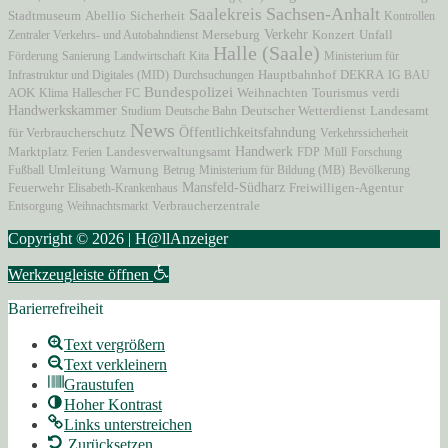
Sachsen-Anhalt
Saalekreis
Stadtmuseum
Abellio
Sicherheit
Kontrollen
Verkehr
Unfall
Zentraler Verkehrs- und Autobahndienst
Merseburg
Konzert
Halle (Saale)
Förderung
Sanierung
Landwirtschaft
Kita
Ministerium für
Hauptbahnhof
Infrastruktur und Digitales (MID)
Durchsuchungen
DEKRA
IG BAU
Bundespolizei
AOK
Klima
Hallescher FC
Weihnachten
Tourismus
verdi
Handwerkskammer
Studium
Deutsche Bahn
Deutscher Wetterdienst
Landesamt
News
Öffentlichkeitsfahndung
für Verbraucherschutz
Verkehrssicherheit
Marktplatz
Handwerk
Ferien
Landesverwaltungsamt
FDP
Müll
Forschung
Fußball
Umleitung
Warnung
Betrug
Ministerium für Bildung (MB)
Bevölkerung
Mansfeld-Südharz
Freiwilligen-Agentur
Feuerwehr
Elisabeth-Krankenhaus
Verbraucherzentrale
Entsorgung
Weihnachtsmarkt
Copyright © 2026 | H@llAnzeiger
Werkzeugleiste öffnen
Barierrefreiheit
Text vergrößern
Text verkleinern
Graustufen
Hoher Kontrast
Links unterstreichen
Zurücksetzen