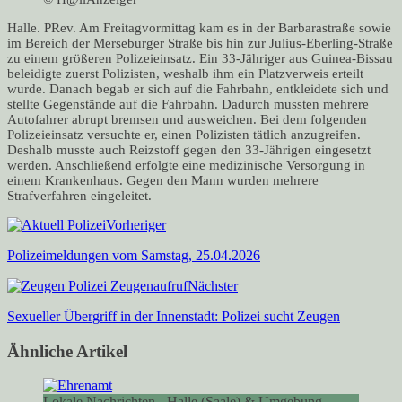
Halle. PRev. Am Freitagvormittag kam es in der Barbarastraße sowie
im Bereich der Merseburger Straße bis hin zur Julius-Eberling-Straße
zu einem größeren Polizeieinsatz. Ein 33-Jähriger aus Guinea-Bissau
beleidigte zuerst Polizisten, weshalb ihm ein Platzverweis erteilt
wurde. Danach begab er sich auf die Fahrbahn, entkleidete sich und
stellte Gegenstände auf die Fahrbahn. Dadurch mussten mehrere
Autofahrer abrupt bremsen und ausweichen. Bei dem folgenden
Polizeieinsatz versuchte er, einen Polizisten tätlich anzugreifen.
Deshalb musste auch Reizstoff gegen den 33-Jährigen eingesetzt
werden. Anschließend erfolgte eine medizinische Versorgung in
einem Krankenhaus. Gegen den Mann wurden mehrere
Strafverfahren eingeleitet.
Vorheriger
Polizeimeldungen vom Samstag, 25.04.2026
Nächster
Sexueller Übergriff in der Innenstadt: Polizei sucht Zeugen
Ähnliche Artikel
Lokale Nachrichten - Halle (Saale) & Umgebung