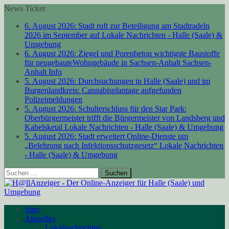
News Ticker
6. August 2026:
Stadt ruft zur Beteiligung am Stadtradeln
2026 im September auf
Lokale Nachrichten - Halle (Saale) &
Umgebung
6. August 2026:
Ziegel und Porenbeton wichtigste Baustoffe
für neugebauteWohngebäude in Sachsen-Anhalt
Sachsen-
Anhalt Info
5. August 2026:
Durchsuchungen in Halle (Saale) und im
Burgenlandkreis: Cannabisplantage aufgefunden
Polizeimeldungen
5. August 2026:
Schulterschluss für den Star Park:
Oberbürgermeister trifft die Bürgermeister von Landsberg und
Kabelsketal
Lokale Nachrichten - Halle (Saale) & Umgebung
5. August 2026:
Stadt erweitert Online-Dienste um
„Belehrung nach Infektionsschutzgesetz“
Lokale Nachrichten
- Halle (Saale) & Umgebung
Suchen
nach:
Start
Aktuelles
Lokalnachrichten