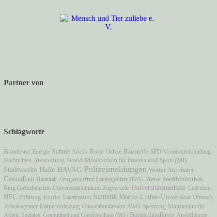
Partner von
Schlagworte
Schule
Bundesrat
Energie
Streik
Roter Ochse
Baustelle
SPD
Vermisstenfahndung
Ausstellung
Brand
Ministerium für Inneres und Sport (MI)
Nachrichten
Polizeimeldungen
Stadtwerke Halle
HAVAG
Autobahn
Wetter
Gesundheit
Zeugenaufruf
Haushalt
Landespolizei
HWG
Messe
Stadtbibliothek
Universitätsmedizin
Burg Giebichenstein
Universitätsklinikum
Zugverkehr
Gedenken
Statistik
HFC
Martin-Luther-Universität
Führung
Kinder
Laternenfest
Umwelt
Arbeitsagentur
Körperverletzung
Umweltbundesamt
AWO
Sperrung
Ministerium für
Burgenlandkreis
Arbeit, Soziales, Gesundheit und Gleichstellung (MS)
Ausbildung