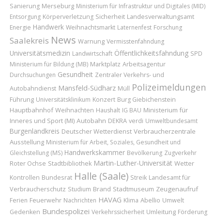
Merseburg
Sanierung
Ministerium für Infrastruktur und Digitales (MID)
Sicherheit
Entsorgung
Körperverletzung
Landesverwaltungsamt
Handwerk
Energie
Weihnachtsmarkt
Laternenfest
Forschung
News
Saalekreis
Warnung
Vermisstenfahndung
Universitätsmedizin
Öffentlichkeitsfahndung
Landwirtschaft
SPD
Marktplatz
Ministerium für Bildung (MB)
Arbeitsagentur
Gesundheit
Durchsuchungen
Zentraler Verkehrs- und
Polizeimeldungen
Mansfeld-Südharz
Autobahndienst
Müll
Führung
Konzert
Universitätsklinikum
Burg Giebichenstein
Hauptbahnhof
Weihnachten
Ministerium für
Haushalt
IG BAU
Inneres und Sport (MI)
Autobahn
DEKRA
verdi
Umweltbundesamt
Burgenlandkreis
Deutscher Wetterdienst
Verbraucherzentrale
Ausstellung
Ministerium für Arbeit, Soziales, Gesundheit und
Handwerkskammer
Gleichstellung (MS)
Bevölkerung
Zugverkehr
Martin-Luther-Universität
Roter Ochse
Wetter
Stadtbibliothek
Halle (Saale)
Bundesrat
Landesamt für
Kontrollen
Streik
Verbraucherschutz
Brand
Stadtmuseum
Zeugenaufruf
Studium
HAVAG
Feuerwehr
Abellio
Ferien
Nachrichten
Klima
Umwelt
Bundespolizei
Umleitung
Gedenken
Verkehrssicherheit
Förderung