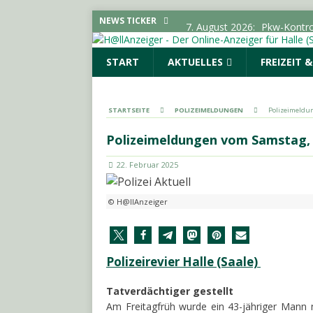
7. August 2026:
Pkw-Kontro
NEWS TICKER
POLIZEIMELDUNGEN
START
AKTUELLES
FREIZEIT 
7. August 2026:
Sonderauss
Vorgeschichte erreicht Bes
(SAALE) & UMGEBUNG
STARTSEITE
POLIZEIMELDUNGEN
Polizeimeldun
7. August 2026:
Gelungener
Polizeimeldungen vom Samstag, 
LOKALE NACHRICHTEN - H
22. Februar 2025
7. August 2026:
644 Euro p
SACHSEN-ANHALT INFO
© H@llAnzeiger
7. August 2026:
SPD und Fre
keine Förderhindernisse erf
UMGEBUNG
Polizeirevier Halle (Saale)
Tatverdächtiger gestellt
Am Freitagfrüh wurde ein 43-jähriger Mann