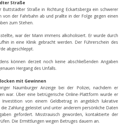
dter Straße
r Buttstädter Straße in Richtung Eckartsberga ein schwerer
am von der Fahrbahn ab und prallte in der Folge gegen einen
aben zum Stehen.
tellte, war der Mann immens alkoholisiert. Er wurde durch
fhin in eine Klinik gebracht werden. Der Führerschein des
rde abgeschleppt.
dens können derzeit noch keine abschließenden Angaben
genauen Hergang des Unfalls.
 locken mit Gewinnen
ähriger Naumburger Anzeige bei der Polizei, nachdem er
n war. Über eine betrügerische Online-Plattform wurde er
nvestition von einem Geldbetrag in angeblich lukrative
die Zahlung geleistet und unter anderem persönliche Daten
gaben gefordert. Misstrauisch geworden, kontaktierte der
rüfen. Die Ermittlungen wegen Betruges dauern an.