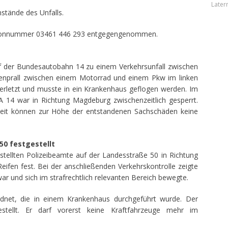
Later
mstände des Unfalls.
efonnummer 03461 446 293 entgegengenommen.
f der Bundesautobahn 14 zu einem Verkehrsunfall zwischen
nprall zwischen einem Motorrad und einem Pkw im linken
verletzt und musste in ein Krankenhaus geflogen werden. Im
 A 14 war in Richtung Magdeburg zwischenzeitlich gesperrt.
eit können zur Höhe der entstandenen Sachschäden keine
50 festgestellt
tellten Polizeibeamte auf der Landesstraße 50 in Richtung
ifen fest. Bei der anschließenden Verkehrskontrolle zeigte
 war und sich im strafrechtlich relevanten Bereich bewegte.
net, die in einem Krankenhaus durchgeführt wurde. Der
stellt. Er darf vorerst keine Kraftfahrzeuge mehr im