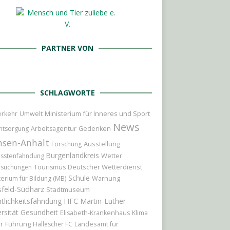
PARTNER VON
SCHLAGWORTE
Ministerium für Inneres und Sport
erkehr
Umwelt
News
ntsorgung
Arbeitsagentur
Gedenken
hsen-Anhalt
Ausstellung
Forschung
Burgenlandkreis
Wetter
sstenfahndung
Deutscher Wetterdienst
hsuchungen
Tourismus
Schule
terium für Bildung (MB)
Warnung
feld-Südharz
Stadtmuseum
tlichkeitsfahndung
HFC
Martin-Luther-
rsität
Gesundheit
Elisabeth-Krankenhaus
Klima
r
Führung
Landesamt für
Hallescher FC