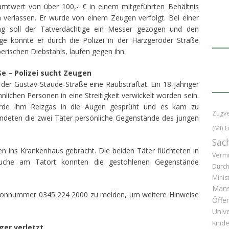
amtwert von über 100,- € in einem mitgeführten Behältnis
 verlassen. Er wurde von einem Zeugen verfolgt. Bei einer
ung soll der Tatverdächtige ein Messer gezogen und den
ge konnte er durch die Polizei in der Harzgeroder Straße
erischen Diebstahls, laufen gegen ihn.
e – Polizei sucht Zeugen
 der Gustav-Staude-Straße eine Raubstraftat. Ein 18-jähriger
lichen Personen in eine Streitigkeit verwickelt worden sein.
urde ihm Reizgas in die Augen gesprüht und es kam zu
Zugv
endeten die zwei Täter persönliche Gegenstände des jungen
(MI)
E
Sac
n ins Krankenhaus gebracht. Die beiden Täter flüchteten in
Vermi
 Suche am Tatort konnten die gestohlenen Gegenstände
Durc
Minis
Mans
elefonnummer 0345 224 2000 zu melden, um weitere Hinweise
Öffen
Unive
Kinde
ger verletzt