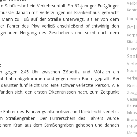
Verb
 Schülershof ein Verkehrsunfall. Ein 62-jähriger Fußgänger
Kontr
usste danach mit Verletzungen ins Krankenhaus gebracht
Haup
r Mann zu Fuß auf der Straße unterwegs, als er von dem
r Fahrer des Pkw verließ anschließend pflichtwidrig den
Pol
 zum genauen Hergang des Geschehens und sucht nach dem
Körpe
U
Kita
Haush
Saal
Verb
t
Nachr
h gegen 2.45 Uhr zwischen Zöberitz und Mötzlich ein
r Fahrbahn abgekommen und gegen einen Baum geprallt. Bei
Verke
arunter fünf leicht und eine schwer verletzte Person. Alle
Bund
fanden sich, den ersten Erkenntnissen nach, zum Zeitpunkt
Zeug
Gesun
Baust
 Fahrer des Fahrzeugs alkoholisiert und blieb leicht verletzt.
Infras
 Straßengraben. Der Führerschein des Fahrers wurde
Bran
t einem Kran aus dem Straßengraben gehoben und danach
Freiw
Mess