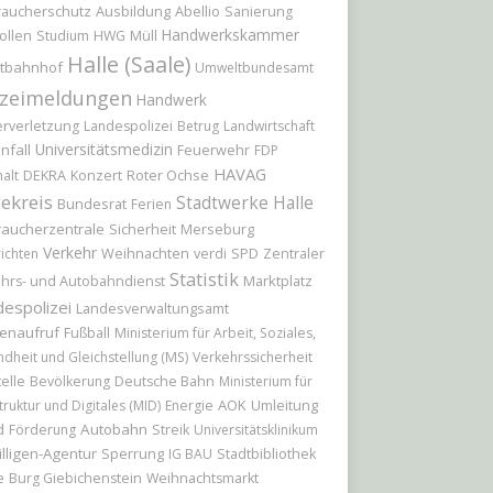
raucherschutz
Ausbildung
Abellio
Sanierung
Handwerkskammer
ollen
Studium
HWG
Müll
Halle (Saale)
tbahnhof
Umweltbundesamt
izeimeldungen
Handwerk
rverletzung
Landespolizei
Betrug
Landwirtschaft
Universitätsmedizin
nfall
Feuerwehr
FDP
HAVAG
Konzert
Roter Ochse
alt
DEKRA
ekreis
Stadtwerke Halle
Bundesrat
Ferien
raucherzentrale
Sicherheit
Merseburg
Verkehr
Weihnachten
ichten
verdi
SPD
Zentraler
Statistik
Marktplatz
hrs- und Autobahndienst
espolizei
Landesverwaltungsamt
enaufruf
Fußball
Ministerium für Arbeit, Soziales,
dheit und Gleichstellung (MS)
Verkehrssicherheit
elle
Bevölkerung
Deutsche Bahn
Ministerium für
AOK
Umleitung
truktur und Digitales (MID)
Energie
d
Autobahn
Förderung
Streik
Universitätsklinikum
illigen-Agentur
Sperrung
IG BAU
Stadtbibliothek
e
Burg Giebichenstein
Weihnachtsmarkt