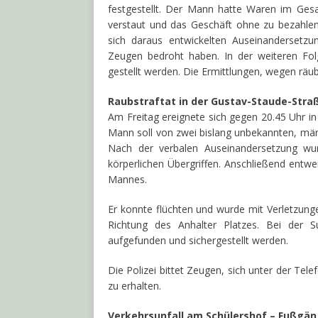
festgestellt. Der Mann hatte Waren im Ges
verstaut und das Geschäft ohne zu bezahlen
sich daraus entwickelten Auseinandersetz
Zeugen bedroht haben. In der weiteren Fol
gestellt werden. Die Ermittlungen, wegen räub
Raubstraftat in der Gustav-Staude-Straß
Am Freitag ereignete sich gegen 20.45 Uhr in
Mann soll von zwei bislang unbekannten, männ
Nach der verbalen Auseinandersetzung w
körperlichen Übergriffen. Anschließend entw
Mannes.
Er konnte flüchten und wurde mit Verletzunge
Richtung des Anhalter Platzes. Bei der
aufgefunden und sichergestellt werden.
Die Polizei bittet Zeugen, sich unter der T
zu erhalten.
Verkehrsunfall am Schülershof – Fußgän