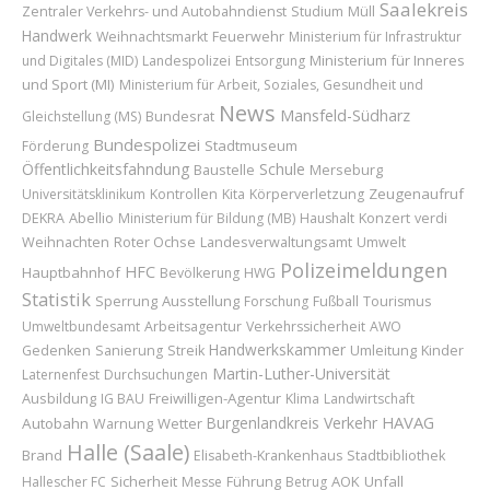
Saalekreis
Zentraler Verkehrs- und Autobahndienst
Studium
Müll
Handwerk
Feuerwehr
Weihnachtsmarkt
Ministerium für Infrastruktur
Ministerium für Inneres
und Digitales (MID)
Landespolizei
Entsorgung
und Sport (MI)
Ministerium für Arbeit, Soziales, Gesundheit und
News
Mansfeld-Südharz
Bundesrat
Gleichstellung (MS)
Bundespolizei
Stadtmuseum
Förderung
Öffentlichkeitsfahndung
Schule
Baustelle
Merseburg
Zeugenaufruf
Universitätsklinikum
Kontrollen
Kita
Körperverletzung
Abellio
Konzert
DEKRA
Ministerium für Bildung (MB)
Haushalt
verdi
Weihnachten
Roter Ochse
Landesverwaltungsamt
Umwelt
Polizeimeldungen
HFC
Hauptbahnhof
Bevölkerung
HWG
Statistik
Sperrung
Ausstellung
Forschung
Fußball
Tourismus
Umweltbundesamt
Arbeitsagentur
Verkehrssicherheit
AWO
Handwerkskammer
Umleitung
Kinder
Gedenken
Sanierung
Streik
Martin-Luther-Universität
Laternenfest
Durchsuchungen
Ausbildung
Freiwilligen-Agentur
IG BAU
Klima
Landwirtschaft
HAVAG
Burgenlandkreis
Verkehr
Autobahn
Wetter
Warnung
Halle (Saale)
Brand
Elisabeth-Krankenhaus
Stadtbibliothek
Sicherheit
Führung
AOK
Unfall
Hallescher FC
Messe
Betrug