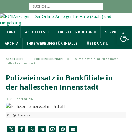
Werkzeugleiste öffnen
START
AKTUELLES
FREIZEIT & KULTUR
SERVICE
ARCHIV
IHRE WERBUNG FÜR (H)ALLE
ÜBER UNS
STARTSEITE
POLIZEIMELDUNGEN
Polizeieinsatz in Bankfiliale in der
halleschen Innenstadt
Polizeieinsatz in Bankfiliale in
der halleschen Innenstadt
21. Februar 2026
© H@llAnzeiger