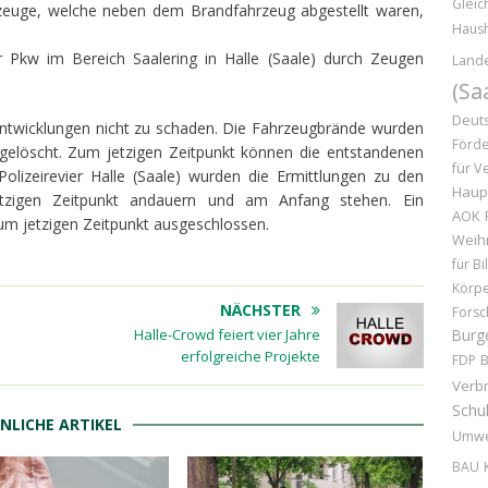
Gleic
zeuge, welche neben dem Brandfahrzeug abgestellt waren,
Haush
 Pkw im Bereich Saalering in Halle (Saale) durch Zeugen
Land
(Sa
Deuts
ntwicklungen nicht zu schaden. Die Fahrzeugbrände wurden
Förd
 gelöscht. Zum jetzigen Zeitpunkt können die entstandenen
für V
olizeirevier Halle (Saale) wurden die Ermittlungen zu den
Haup
etzigen Zeitpunkt andauern und am Anfang stehen. Ein
AOK
um jetzigen Zeitpunkt ausgeschlossen.
Weih
für B
Körpe
NÄCHSTER
Forsc
Burg
Halle-Crowd feiert vier Jahre
erfolgreiche Projekte
B
FDP
Verb
Schu
NLICHE ARTIKEL
Umwe
BAU