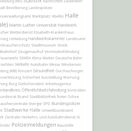
Statistik
hstellung (MS)
Nachrichten
Gedenken
alt
Bevölkerung
Landespolizei
Halle
Marktplatz
Abellio
esverwaltungsamt
ale)
Martin-Luther-Universität
Handwerk
cher Wetterdienst
Elisabeth-Krankenhaus
Handwerkskammer
Umleitung
Landesamt
erung
erbraucherschutz
Stadtmuseum
Streik
tbahnhof
Zeugenaufruf
Vermisstenfahndung
Feuerwehr
Wetter
DEKRA
Klima
Deutsche Bahn
Verkehr
nachten
Autobahn
Messe
Ministerium
Gesundheit
Konzert
ildung (MB)
Durchsuchungen
Sicherheit
Ausstellung
rverletzung
Warnung
hung
Burg Giebichenstein
Arbeitsagentur
enlandkreis
Öffentlichkeitsfahndung
Kontrollen
undesrat
Brand
Roter Ochse
Stadtbibliothek
Bundespolizei
raucherzentrale
Energie
SPD
Stadtwerke Halle
le
Umweltbundesamt
lt
Zentraler Verkehrs- und Autobahndienst
IG
Polizeimeldungen
Kinder
Baustelle