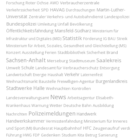
Roter Ochse
Verbraucherzentrale
Forschung
AWO
HAVAG
Martin-Luther-
Verkehrssicherheit
SPD
Durchsuchungen
Universität
Zentraler Verkehrs- und Autobahndienst
Landespolizei
Bundespolizei
Umleitung
Unfall
Bevölkerung
Öffentlichkeitsfahndung
Mansfeld-Südharz
Ministerium für
Statistik
Infrastruktur und Digitales (MID)
Förderung
IG BAU
Streik
Ministerium für Arbeit, Soziales, Gesundheit und Gleichstellung (MS)
Konzert
Ausstellung
Sicherheit
Brand
Ferien
Stadtbibliothek
Sachsen-Anhalt
Saalekreis
Merseburg
Stadtmuseum
Schule
Landesamt für Verbraucherschutz
Umwelt
Entsorgung
Verkehr
Landwirtschaft
Energie
Haushalt
Laternenfest
Burgenlandkreis
Baustelle
Freiwilligen-Agentur
Weihnachtsmarkt
Stadtwerke Halle
Weihnachten
Kontrollen
News
Landesverwaltungsamt
Arbeitsagentur
Elisabeth-
Wetter
Ausbildung
Krankenhaus
Warnung
Deutsche Bahn
Polizeimeldungen
Handwerk
Nachrichten
Handwerkskammer
Ministerium für Inneres
Vermisstenfahndung
HFC
und Sport (MI)
Bundesrat
Hauptbahnhof
Zeugenaufruf
verdi
Führung
HWG
FDP
Gedenken
Studium
Kita
Betrug
Sanierung