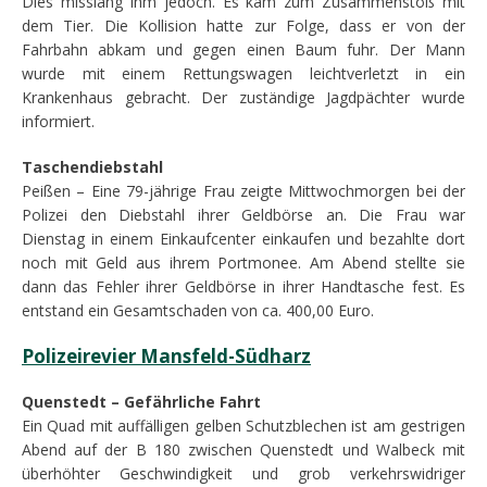
Dies misslang ihm jedoch. Es kam zum Zusammenstoß mit
dem Tier. Die Kollision hatte zur Folge, dass er von der
Fahrbahn abkam und gegen einen Baum fuhr. Der Mann
wurde mit einem Rettungswagen leichtverletzt in ein
Krankenhaus gebracht. Der zuständige Jagdpächter wurde
informiert.
Taschendiebstahl
Peißen – Eine 79-jährige Frau zeigte Mittwochmorgen bei der
Polizei den Diebstahl ihrer Geldbörse an. Die Frau war
Dienstag in einem Einkaufcenter einkaufen und bezahlte dort
noch mit Geld aus ihrem Portmonee. Am Abend stellte sie
dann das Fehler ihrer Geldbörse in ihrer Handtasche fest. Es
entstand ein Gesamtschaden von ca. 400,00 Euro.
Polizeirevier Mansfeld-Südharz
Quenstedt – Gefährliche Fahrt
Ein Quad mit auffälligen gelben Schutzblechen ist am gestrigen
Abend auf der B 180 zwischen Quenstedt und Walbeck mit
überhöhter Geschwindigkeit und grob verkehrswidriger