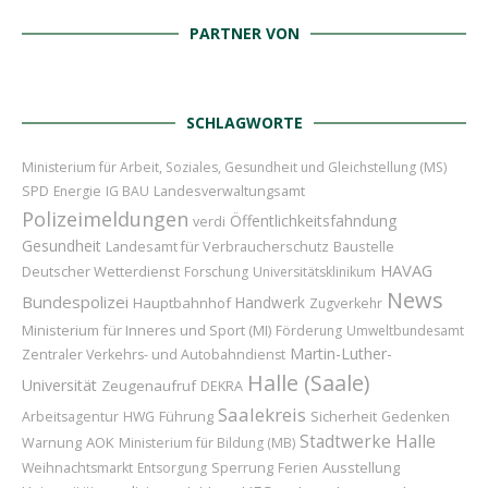
PARTNER VON
SCHLAGWORTE
Ministerium für Arbeit, Soziales, Gesundheit und Gleichstellung (MS)
SPD
Energie
IG BAU
Landesverwaltungsamt
Polizeimeldungen
Öffentlichkeitsfahndung
verdi
Gesundheit
Landesamt für Verbraucherschutz
Baustelle
HAVAG
Deutscher Wetterdienst
Forschung
Universitätsklinikum
News
Bundespolizei
Handwerk
Hauptbahnhof
Zugverkehr
Ministerium für Inneres und Sport (MI)
Förderung
Umweltbundesamt
Martin-Luther-
Zentraler Verkehrs- und Autobahndienst
Halle (Saale)
Universität
Zeugenaufruf
DEKRA
Saalekreis
Führung
Sicherheit
Arbeitsagentur
HWG
Gedenken
Stadtwerke Halle
AOK
Warnung
Ministerium für Bildung (MB)
Sperrung
Ausstellung
Weihnachtsmarkt
Entsorgung
Ferien