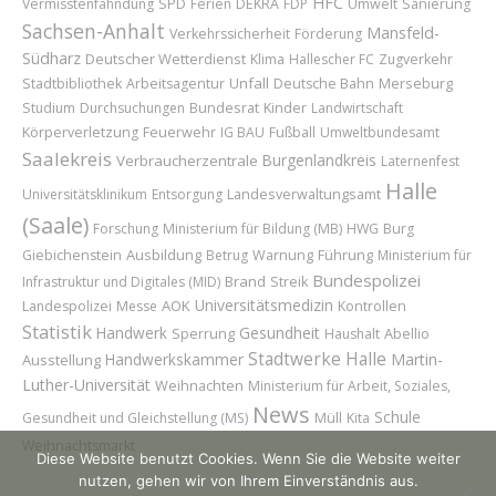
HFC
Vermisstenfahndung
SPD
Ferien
DEKRA
FDP
Umwelt
Sanierung
Sachsen-Anhalt
Mansfeld-
Verkehrssicherheit
Förderung
Südharz
Deutscher Wetterdienst
Klima
Hallescher FC
Zugverkehr
Unfall
Merseburg
Stadtbibliothek
Arbeitsagentur
Deutsche Bahn
Bundesrat
Kinder
Studium
Durchsuchungen
Landwirtschaft
Feuerwehr
Körperverletzung
IG BAU
Fußball
Umweltbundesamt
Saalekreis
Burgenlandkreis
Verbraucherzentrale
Laternenfest
Halle
Universitätsklinikum
Entsorgung
Landesverwaltungsamt
(Saale)
Forschung
Ministerium für Bildung (MB)
HWG
Burg
Ausbildung
Führung
Giebichenstein
Betrug
Warnung
Ministerium für
Bundespolizei
Brand
Infrastruktur und Digitales (MID)
Streik
Universitätsmedizin
AOK
Landespolizei
Messe
Kontrollen
Statistik
Handwerk
Gesundheit
Sperrung
Abellio
Haushalt
Stadtwerke Halle
Handwerkskammer
Martin-
Ausstellung
Luther-Universität
Weihnachten
Ministerium für Arbeit, Soziales,
News
Schule
Gesundheit und Gleichstellung (MS)
Müll
Kita
Weihnachtsmarkt
Diese Website benutzt Cookies. Wenn Sie die Website weiter
nutzen, gehen wir von Ihrem Einverständnis aus.