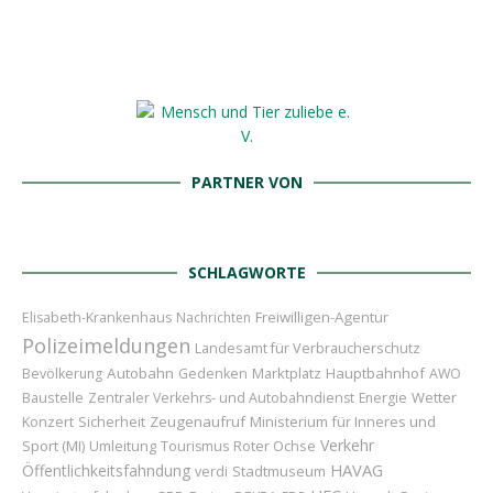
PARTNER VON
SCHLAGWORTE
Freiwilligen-Agentur
Elisabeth-Krankenhaus
Nachrichten
Polizeimeldungen
Landesamt für Verbraucherschutz
Autobahn
Marktplatz
Hauptbahnhof
Bevölkerung
Gedenken
AWO
Baustelle
Wetter
Zentraler Verkehrs- und Autobahndienst
Energie
Konzert
Sicherheit
Zeugenaufruf
Ministerium für Inneres und
Verkehr
Sport (MI)
Umleitung
Roter Ochse
Tourismus
HAVAG
Öffentlichkeitsfahndung
Stadtmuseum
verdi