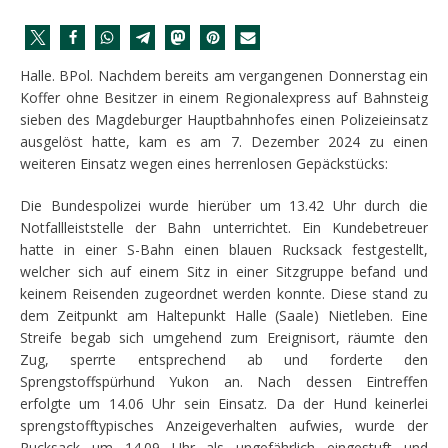
Halle. BPol. Nachdem bereits am vergangenen Donnerstag ein
Koffer ohne Besitzer in einem Regionalexpress auf Bahnsteig
sieben des Magdeburger Hauptbahnhofes einen Polizeieinsatz
ausgelöst hatte, kam es am 7. Dezember 2024 zu einen
weiteren Einsatz wegen eines herrenlosen Gepäckstücks:
Die Bundespolizei wurde hierüber um 13.42 Uhr durch die
Notfallleiststelle der Bahn unterrichtet. Ein Kundebetreuer
hatte in einer S-Bahn einen blauen Rucksack festgestellt,
welcher sich auf einem Sitz in einer Sitzgruppe befand und
keinem Reisenden zugeordnet werden konnte. Diese stand zu
dem Zeitpunkt am Haltepunkt Halle (Saale) Nietleben. Eine
Streife begab sich umgehend zum Ereignisort, räumte den
Zug, sperrte entsprechend ab und forderte den
Sprengstoffspürhund Yukon an. Nach dessen Eintreffen
erfolgte um 14.06 Uhr sein Einsatz. Da der Hund keinerlei
sprengstofftypisches Anzeigeverhalten aufwies, wurde der
Rucksack um 14.09 Uhr als ungefährlich eingestuft und