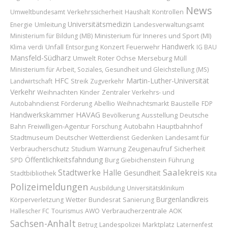
News
Umweltbundesamt
Verkehrssicherheit
Haushalt
Kontrollen
Universitätsmedizin
Umleitung
Energie
Landesverwaltungsamt
Ministerium für Inneres und Sport (MI)
Ministerium für Bildung (MB)
Handwerk
Unfall
Konzert
Feuerwehr
Klima
verdi
Entsorgung
IG BAU
Mansfeld-Südharz
Roter Ochse
Merseburg
Umwelt
Müll
Ministerium für Arbeit, Soziales, Gesundheit und Gleichstellung (MS)
HFC
Martin-Luther-Universität
Landwirtschaft
Streik
Zugverkehr
Verkehr
Weihnachten
Kinder
Zentraler Verkehrs- und
Abellio
Baustelle
Autobahndienst
Förderung
Weihnachtsmarkt
FDP
HAVAG
Handwerkskammer
Ausstellung
Bevölkerung
Deutsche
Freiwilligen-Agentur
Autobahn
Hauptbahnhof
Bahn
Forschung
Stadtmuseum
Deutscher Wetterdienst
Landesamt für
Gedenken
Verbraucherschutz
Zeugenaufruf
Sicherheit
Studium
Warnung
Öffentlichkeitsfahndung
Führung
SPD
Burg Giebichenstein
Saalekreis
Stadtwerke Halle
Gesundheit
Stadtbibliothek
Kita
Polizeimeldungen
Ausbildung
Universitätsklinikum
Burgenlandkreis
Wetter
Bundesrat
Körperverletzung
Sanierung
Verbraucherzentrale
AOK
Hallescher FC
Tourismus
AWO
Sachsen-Anhalt
Marktplatz
Betrug
Landespolizei
Laternenfest