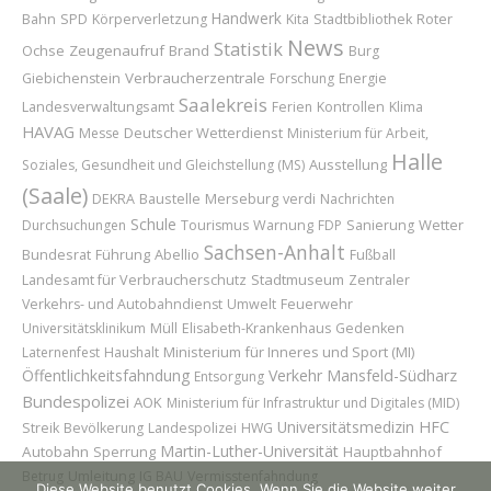
Handwerk
Roter
Bahn
SPD
Körperverletzung
Kita
Stadtbibliothek
News
Statistik
Ochse
Zeugenaufruf
Brand
Burg
Verbraucherzentrale
Giebichenstein
Forschung
Energie
Saalekreis
Landesverwaltungsamt
Ferien
Kontrollen
Klima
HAVAG
Deutscher Wetterdienst
Messe
Ministerium für Arbeit,
Halle
Ausstellung
Soziales, Gesundheit und Gleichstellung (MS)
(Saale)
Baustelle
Merseburg
DEKRA
verdi
Nachrichten
Schule
Wetter
Durchsuchungen
Tourismus
Warnung
FDP
Sanierung
Sachsen-Anhalt
Bundesrat
Führung
Abellio
Fußball
Landesamt für Verbraucherschutz
Stadtmuseum
Zentraler
Feuerwehr
Verkehrs- und Autobahndienst
Umwelt
Universitätsklinikum
Müll
Elisabeth-Krankenhaus
Gedenken
Ministerium für Inneres und Sport (MI)
Laternenfest
Haushalt
Öffentlichkeitsfahndung
Verkehr
Mansfeld-Südharz
Entsorgung
Bundespolizei
AOK
Ministerium für Infrastruktur und Digitales (MID)
Universitätsmedizin
HFC
Streik
Bevölkerung
Landespolizei
HWG
Martin-Luther-Universität
Autobahn
Sperrung
Hauptbahnhof
Umleitung
Betrug
IG BAU
Vermisstenfahndung
Diese Website benutzt Cookies. Wenn Sie die Website weiter