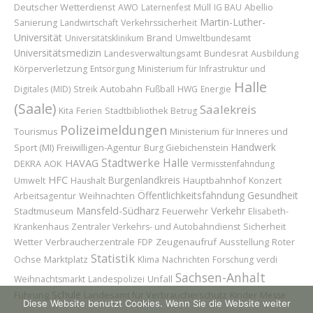
Deutscher Wetterdienst
Abellio
AWO
Laternenfest
Müll
IG BAU
Martin-Luther-
Sanierung
Landwirtschaft
Verkehrssicherheit
Universität
Brand
Universitätsklinikum
Umweltbundesamt
Universitätsmedizin
Bundesrat
Ausbildung
Landesverwaltungsamt
Körperverletzung
Entsorgung
Ministerium für Infrastruktur und
Halle
Autobahn
Digitales (MID)
Streik
Fußball
HWG
Energie
(Saale)
Saalekreis
Kita
Ferien
Stadtbibliothek
Betrug
Polizeimeldungen
Ministerium für Inneres und
Tourismus
Handwerk
Sport (MI)
Freiwilligen-Agentur
Burg Giebichenstein
HAVAG
Stadtwerke Halle
AOK
DEKRA
Vermisstenfahndung
HFC
Burgenlandkreis
Hauptbahnhof
Konzert
Umwelt
Haushalt
Öffentlichkeitsfahndung
Gesundheit
Weihnachten
Arbeitsagentur
Mansfeld-Südharz
Verkehr
Stadtmuseum
Feuerwehr
Elisabeth-
Sicherheit
Krankenhaus
Zentraler Verkehrs- und Autobahndienst
Wetter
Verbraucherzentrale
Zeugenaufruf
Ausstellung
Roter
FDP
Statistik
Ochse
Marktplatz
Klima
Nachrichten
Forschung
verdi
Sachsen-Anhalt
Unfall
Weihnachtsmarkt
Landespolizei
Schule
Führung
Landesamt für Verbraucherschutz
Kinder
Messe
Diese Website benutzt Cookies. Wenn Sie die Website weiter