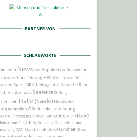
PARTNER VON
SCHLAGWORTE
News
tmuseum
Landesamt für
Landespolizei
HFC
raucherschutz
Führung
Ministerium für
es und Sport (MI)
Arbeitsagentur
Deutsche Bahn
Saalekreis
beth-Krankenhaus
Burg
Halle (Saale)
Handwerk
chenstein
Öffentlichkeitsfahndung
ung
Kontrollen
HAVAG
Kinder
erkehr
Entsorgung
Sanierung
SPD
inisterium für Arbeit, Soziales, Gesundheit und
Gesundheit
hstellung (MS)
Stadtbibliothek
Klima
espolizei
Landesverwaltungsamt