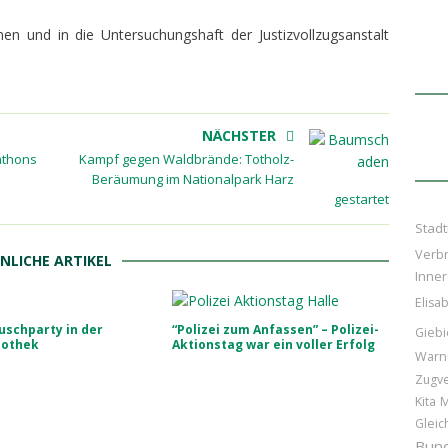
en und in die Untersuchungshaft der Justizvollzugsanstalt
NÄCHSTER
athons
Kampf gegen Waldbrände: Totholz-
Beräumung im Nationalpark Harz
gestartet
Stad
Verb
NLICHE ARTIKEL
Inner
Elisa
uschparty in der
“Polizei zum Anfassen” – Polizei-
Giebi
iothek
Aktionstag war ein voller Erfolg
Warn
Zugv
Kita
M
Gleic
Bund