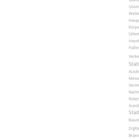
Unive
Wette
Haup
Körpe
Unive
Haush
Halle
Verke
Stat
Ausb
Mess
Vermi
Nachr
Rote
Auto
Stad
Baust
Digita
Bran