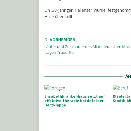
Ein 30-jähriger Hallenser wurde festgenomm
Halle überstellt.
VORHERIGER
Läufer und Zuschauer des Mitteldeutschen Mar
tragen Trauerflor
ÄH
Elisabethkrankenhaus setzt auf
Kleiderta
effektive Therapie bei defekter
Stadtbibl
Herzklappe