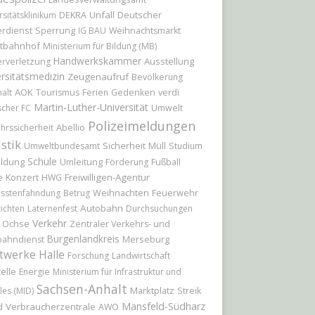
Unfall
Deutscher
rsitätsklinikum
DEKRA
rdienst
Sperrung
IG BAU
Weihnachtsmarkt
tbahnhof
Ministerium für Bildung (MB)
Handwerkskammer
Ausstellung
rverletzung
rsitätsmedizin
Zeugenaufruf
Bevölkerung
AOK
alt
Tourismus
Ferien
Gedenken
verdi
Martin-Luther-Universität
scher FC
Umwelt
Polizeimeldungen
Abellio
hrssicherheit
istik
Sicherheit
Umweltbundesamt
Müll
Studium
Schule
ildung
Umleitung
Förderung
Fußball
Konzert
Freiwilligen-Agentur
e
HWG
Weihnachten
Feuerwehr
sstenfahndung
Betrug
Autobahn
ichten
Laternenfest
Durchsuchungen
Verkehr
r Ochse
Zentraler Verkehrs- und
Burgenlandkreis
Merseburg
bahndienst
twerke Halle
Forschung
Landwirtschaft
elle
Energie
Ministerium für Infrastruktur und
Sachsen-Anhalt
Marktplatz
les (MID)
Streik
Mansfeld-Südharz
d
Verbraucherzentrale
AWO