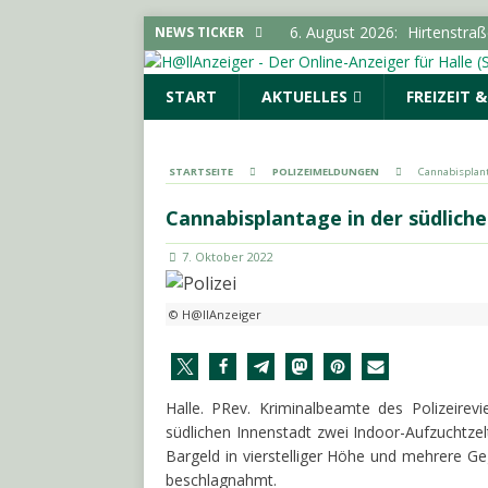
6. August 2026:
Hirtenstra
NEWS TICKER
gesperrt
LOKALE NACHR
START
AKTUELLES
FREIZEIT 
6. August 2026:
Polizeimel
POLIZEIMELDUNGEN
6. August 2026:
Kampagne „
STARTSEITE
POLIZEIMELDUNGEN
Cannabisplant
LOKALE NACHRICHTEN - H
Cannabisplantage in der südlich
6. August 2026:
Elektrolyte
7. Oktober 2022
6. August 2026:
18-Jährige
© H@llAnzeiger
Halle. PRev. Kriminalbeamte des Polizeirev
südlichen Innenstadt zwei Indoor-Aufzuchtzel
Bargeld in vierstelliger Höhe und mehrere Ge
beschlagnahmt.