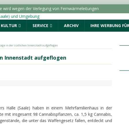
ße wird wegen der Verlegung von Fernwärmeleitungen
ICHTEN - HALLE (SAALE) & UMGEBUNG
& KULTUR
SERVICE
ARCHIV
IHRE WERBUNG FÜR
dungen vom Donnerstag, 06.08.2026
Menschen. Nicht Herkunft.“ startet in Sachsen-Anhalt
age in der südlichen Innenstadt aufgeflogen
ALLE (SAALE) & UMGEBUNG
en Innenstadt aufgeflogen
: Drei Fragen an die AOK Sachsen-Anhalt
TOPMELDUNG
r geschlagen und beraubt
POLIZEIMELDUNGEN
iers Halle (Saale) haben in einem Mehrfamilienhaus in der
te mit insgesamt 98 Cannabispflanzen, ca. 1,5 kg Cannabis,
genstände, die unter das Waffengesetz fallen, entdeckt und