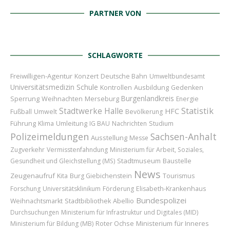
PARTNER VON
SCHLAGWORTE
Freiwilligen-Agentur
Konzert
Deutsche Bahn
Umweltbundesamt
Universitätsmedizin
Schule
Ausbildung
Kontrollen
Gedenken
Burgenlandkreis
Sperrung
Weihnachten
Merseburg
Energie
Statistik
Stadtwerke Halle
HFC
Fußball
Umwelt
Bevölkerung
Führung
Umleitung
Klima
IG BAU
Nachrichten
Studium
Polizeimeldungen
Sachsen-Anhalt
Ausstellung
Messe
Zugverkehr
Vermisstenfahndung
Ministerium für Arbeit, Soziales,
Stadtmuseum
Baustelle
Gesundheit und Gleichstellung (MS)
News
Zeugenaufruf
Kita
Burg Giebichenstein
Tourismus
Forschung
Universitätsklinikum
Förderung
Elisabeth-Krankenhaus
Bundespolizei
Abellio
Weihnachtsmarkt
Stadtbibliothek
Durchsuchungen
Ministerium für Infrastruktur und Digitales (MID)
Roter Ochse
Ministerium für Inneres
Ministerium für Bildung (MB)