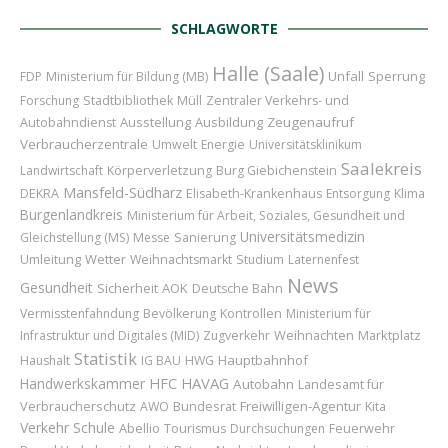
SCHLAGWORTE
Halle (Saale)
Unfall
Sperrung
FDP
Ministerium für Bildung (MB)
Forschung
Stadtbibliothek
Müll
Zentraler Verkehrs- und
Ausstellung
Ausbildung
Zeugenaufruf
Autobahndienst
Verbraucherzentrale
Umwelt
Energie
Universitätsklinikum
Saalekreis
Landwirtschaft
Körperverletzung
Burg Giebichenstein
Mansfeld-Südharz
DEKRA
Elisabeth-Krankenhaus
Entsorgung
Klima
Burgenlandkreis
Ministerium für Arbeit, Soziales, Gesundheit und
Universitätsmedizin
Gleichstellung (MS)
Messe
Sanierung
Umleitung
Wetter
Weihnachtsmarkt
Studium
Laternenfest
News
Gesundheit
Sicherheit
AOK
Deutsche Bahn
Vermisstenfahndung
Bevölkerung
Kontrollen
Ministerium für
Weihnachten
Marktplatz
Infrastruktur und Digitales (MID)
Zugverkehr
Statistik
Hauptbahnhof
Haushalt
IG BAU
HWG
HAVAG
Handwerkskammer
HFC
Autobahn
Landesamt für
Verbraucherschutz
Bundesrat
Freiwilligen-Agentur
AWO
Kita
Verkehr
Schule
Abellio
Feuerwehr
Tourismus
Durchsuchungen