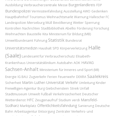
Burgenlandkreis
Ausbildung
Verbraucherzentrale
Messe
FDP
Bundespolizei
Ausstellung
Vermisstenfahndung
AWO
Gedenken
Hauptbahnhof
Tourismus
Weihnachtsmarkt
Warnung
Hallescher FC
Merseburg
Wetter
Sperrung
Landespolizei
Müll
Bevölkerung
Abellio
Kontrollen
Nachrichten
Stadtbibliothek
Förderung
Forschung
Weihnachten
Baustelle
Kita
Ministerium für Bildung (MB)
Statistik
Führung
Bundesrat
Umweltbundesamt
Halle
Universitätsmedizin
Haushalt
SPD
Körperverletzung
(Saale)
Landesamt für Verbraucherschutz
Elisabeth-
HAVAG
Autobahn
AOK
Krankenhaus
Universitätsklinikum
Sachsen-Anhalt
Ministerium für Inneres und Sport (MI)
Saalekreis
Feuerwehr
Energie
IG BAU
Zugverkehr
Ferien
DEKRA
Martin-Luther-Universität
Verkehr
Sicherheit
Umleitung
Kinder
Freiwilligen-Agentur
Unfall
Burg Giebichenstein
Streik
Stadtmuseum
Deutscher
Umwelt
Fußball
Verkehrssicherheit
HFC
Mansfeld-
Wetterdienst
Zeugenaufruf
Studium
verdi
Südharz
Öffentlichkeitsfahndung
Marktplatz
Sanierung
Deutsche
Bahn
Arbeitsagentur
Entsorgung
Zentraler Verkehrs- und