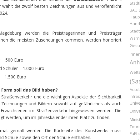
Stadt
ury wählt die zwölf besten Zeichnungen aus und veröffentlicht
BAU
024.
Haup
Hand
Stad
Magdeburg werden die Preisträgerinnen und Preisträger
Warn
 denen die meisten Zusendungen kommen, werden honoriert
Gesu
Inner
er 500 Euro
Anh
nd Schüler 1.000 Euro
Wette
er 1.500 Euro
(Sa
Form soll das Bild haben?
Auto
Straßenverkehr und die wichtigen Aspekte der Sichtbarkeit
Infras
Unive
 Zeichnungen und Bildern sowohl auf gefährliches als auch
nd Erwachsenen im Straßenverkehr hingewiesen werden. Die
Unive
igt werden, um im Jahreskalender ihren Platz zu finden.
Minis
Tour
rmat gemalt werden. Die Rückseite des Kunstwerks muss
Fußba
d Schule sowie den Ort der Schule enthalten.