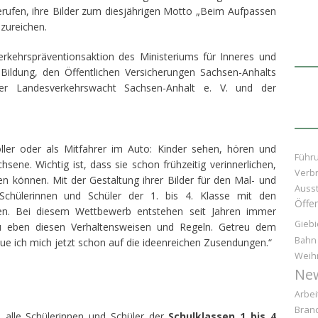
erufen, ihre Bilder zum diesjährigen Motto „Beim Aufpassen
nzureichen.
rkehrspräventionsaktion des Ministeriums für Inneres und
ildung, den Öffentlichen Versicherungen Sachsen-Anhalts
der Landesverkehrswacht Sachsen-Anhalt e. V. und der
ler oder als Mitfahrer im Auto: Kinder sehen, hören und
Führ
sene. Wichtig ist, dass sie schon frühzeitig verinnerlichen,
Verb
n können. Mit der Gestaltung ihrer Bilder für den Mal- und
Ausst
Schülerinnen und Schüler der 1. bis 4. Klasse mit den
Öffen
en. Bei diesem Wettbewerb entstehen seit Jahren immer
Giebi
zu eben diesen Verhaltensweisen und Regeln. Getreu dem
Bahn
reue ich mich jetzt schon auf die ideenreichen Zusendungen.“
Weih
Ne
Arbei
Bran
alle Schülerinnen und Schüler der
Schulklassen 1 bis 4