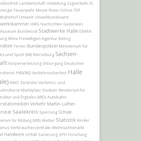
Umleitung
bibliothek
Landwirtschaft
Zugverkehr
IG
Feuerwehr
Roter Ochse
Energie
Messe
FDP
tbahnhof
Umwelt
Umweltbundesamt
werkskammer
HWG
Nachrichten
Gedenken
Stadtwerke Halle
tmuseum
Bundesrat
DEKRA
Freiwilligen-Agentur
ung
Klima
Betrug
Bundespolizei
ndheit
Ministerium für
Ferien
Sachsen-
es und Sport (MI)
Merseburg
alt
Deutscher
Körperverletzung
Entsorgung
Halle
HAVAG
rdienst
Verkehrssicherheit
ale)
AWO
Zentraler Verkehrs- und
Marktplatz
bahndienst
Studium
Ministerium für
Autobahn
truktur und Digitales (MID)
rsitätsmedizin
Verkehr
Martin-Luther-
Saalekreis
rsität
Schule
Sperrung
Statistik
Wetter
Kinder
terium für Bildung (MB)
Verbraucherzentrale
ismus
Weihnachtsmarkt
Handwerk
Unfall
ll
Sanierung
SPD
Forschung