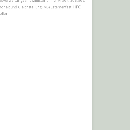
esverwaltungsamt
Ministerium für Arbeit, Soziales,
HFC
dheit und Gleichstellung (MS)
Laternenfest
ollen