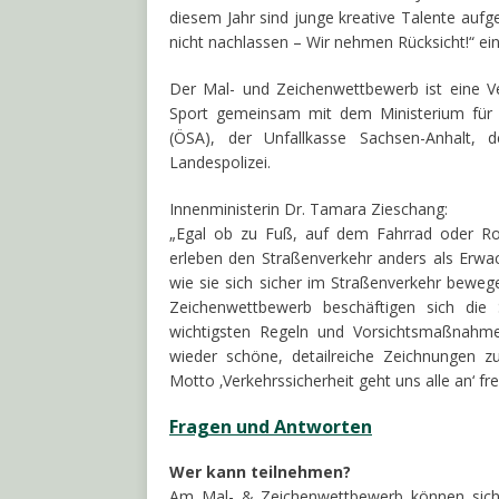
diesem Jahr sind junge kreative Talente aufg
nicht nachlassen – Wir nehmen Rücksicht!“ ei
Der Mal- und Zeichenwettbewerb ist eine Ve
Sport gemeinsam mit dem Ministerium für B
(ÖSA), der Unfallkasse Sachsen-Anhalt, 
Landespolizei.
Innenministerin Dr. Tamara Zieschang:
„Egal ob zu Fuß, auf dem Fahrrad oder Rol
erleben den Straßenverkehr anders als Erwach
wie sie sich sicher im Straßenverkehr bewege
Zeichenwettbewerb beschäftigen sich die 
wichtigsten Regeln und Vorsichtsmaßnahm
wieder schöne, detailreiche Zeichnungen 
Motto ‚Verkehrssicherheit geht uns alle an‘ f
Fragen und Antworten
Wer kann teilnehmen?
Am Mal- & Zeichenwettbewerb können sich 