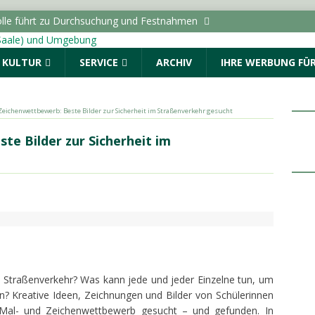
lle führt zu Durchsuchung und Festnahmen
& KULTUR
SERVICE
ARCHIV
IHRE WERBUNG FÜR
tellung “Die Schamanin” im Landesmuseum für
uchermarke von 50.000
LOKALE NACHRICHTEN - HALLE
Zeichenwettbewerb: Beste Bilder zur Sicherheit im Straßenverkehr gesucht
 Auftakt: „Im Sommer nach 8“ begeistert den Marktplatz
te Bilder zur Sicherheit im
ALLE (SAALE) & UMGEBUNG
ro Monat erhielten BAföG-Geförderte im Jahr 2025
ie Wähler zur Sanierung von Schultoiletten: “Verwaltung darf
inden”
LOKALE NACHRICHTEN - HALLE (SAALE) &
 Straßenverkehr? Was kann jede und jeder Einzelne tun, um
? Kreative Ideen, Zeichnungen und Bilder von Schülerinnen
Mal- und Zeichenwettbewerb gesucht – und gefunden. In