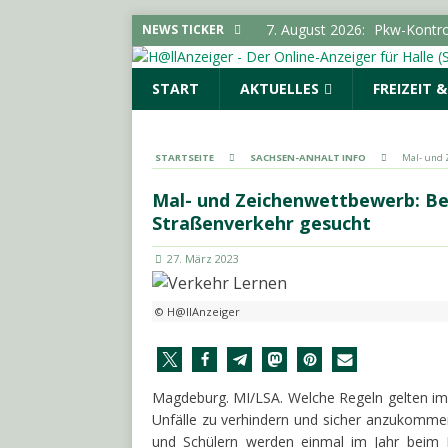
7. August 2026:
Pkw-Kontro
NEWS TICKER
POLIZEIMELDUNGEN
START
AKTUELLES
FREIZEIT 
7. August 2026:
Sonderauss
Vorgeschichte erreicht Bes
(SAALE) & UMGEBUNG
STARTSEITE
SACHSEN-ANHALT INFO
Mal- und 
7. August 2026:
Gelungener
Mal- und Zeichenwettbewerb: Bes
LOKALE NACHRICHTEN - H
Straßenverkehr gesucht
7. August 2026:
644 Euro p
27. März 2023
SACHSEN-ANHALT INFO
7. August 2026:
SPD und Fre
© H@llAnzeiger
keine Förderhindernisse erf
UMGEBUNG
Magdeburg. MI/LSA. Welche Regeln gelten im
Unfälle zu verhindern und sicher anzukommen
und Schülern werden einmal im Jahr beim 