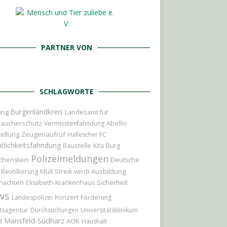
PARTNER VON
SCHLAGWORTE
Burgenlandkreis
ung
Landesamt für
raucherschutz
Abellio
Vermisstenfahndung
ellung
Zeugenaufruf
Hallescher FC
tlichkeitsfahndung
Baustelle
Kita
Burg
Polizeimeldungen
chenstein
Deutsche
Ausbildung
Bevölkerung
Müll
Streik
verdi
nachten
Sicherheit
Elisabeth-Krankenhaus
ws
Konzert
Landespolizei
Förderung
tsagentur
Durchsuchungen
Universitätsklinikum
Mansfeld-Südharz
d
AOK
Haushalt