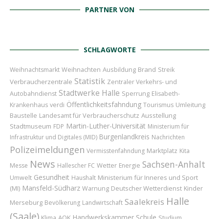
PARTNER VON
SCHLAGWORTE
Weihnachten
Ausbildung
Brand
Weihnachtsmarkt
Streik
Statistik
Verbraucherzentrale
Zentraler Verkehrs- und
Stadtwerke Halle
Sperrung
Autobahndienst
Elisabeth-
Öffentlichkeitsfahndung
Umleitung
Krankenhaus
verdi
Tourismus
Baustelle
Landesamt für Verbraucherschutz
Ausstellung
Martin-Luther-Universität
Stadtmuseum
FDP
Ministerium für
Burgenlandkreis
Infrastruktur und Digitales (MID)
Nachrichten
Polizeimeldungen
Marktplatz
Vermisstenfahndung
Kita
News
Sachsen-Anhalt
Wetter
Messe
Hallescher FC
Energie
Gesundheit
Ministerium für Inneres und Sport
Umwelt
Haushalt
Mansfeld-Südharz
(MI)
Deutscher Wetterdienst
Kinder
Warnung
Halle
Saalekreis
Merseburg
Bevölkerung
Landwirtschaft
(Saale)
Handwerkskammer
Schule
AOK
Klima
Studium