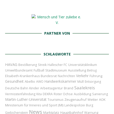
PARTNER VON
SCHLAGWORTE
HAVAG
Bevölkerung
Streik
Hallescher FC
Universitätsklinikum
Stadtmuseum
Ausstellung
Umweltbundesamt
Fußball
Betrug
Verkehr
Bundesrat
Führung
Elisabeth-Krankenhaus
Nachrichten
Gesundheit
Handwerkskammer
Abellio
AWO
Müll
Entsorgung
Saalekreis
Kinder
Brand
Deutsche Bahn
Arbeitsagentur
Roter Ochse
Ausbildung
Vermisstenfahndung
Kita
DEKRA
Sanierung
Martin-Luther-Universität
Zeugenaufruf
Wetter
AOK
Tourismus
Ministerium für Inneres und Sport (MI)
Landespolizei
Burg
News
Marktplatz
Hauptbahnhof
Giebichenstein
Warnung