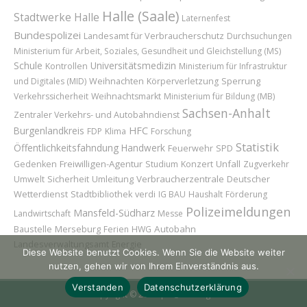
Halle (Saale)
Stadtwerke Halle
Laternenfest
Bundespolizei
Landesamt für Verbraucherschutz
Durchsuchungen
Ministerium für Arbeit, Soziales, Gesundheit und Gleichstellung (MS)
Schule
Universitätsmedizin
Kontrollen
Ministerium für Infrastruktur
Weihnachten
Sperrung
und Digitales (MID)
Körperverletzung
Verkehrssicherheit
Weihnachtsmarkt
Ministerium für Bildung (MB)
Sachsen-Anhalt
Zentraler Verkehrs- und Autobahndienst
Burgenlandkreis
HFC
FDP
Klima
Forschung
Statistik
Öffentlichkeitsfahndung
Handwerk
Feuerwehr
SPD
Freiwilligen-Agentur
Konzert
Unfall
Gedenken
Studium
Zugverkehr
Sicherheit
Umleitung
Verbraucherzentrale
Deutscher
Umwelt
Wetterdienst
Stadtbibliothek
verdi
IG BAU
Haushalt
Förderung
Polizeimeldungen
Mansfeld-Südharz
Landwirtschaft
Messe
Baustelle
Merseburg
Autobahn
Ferien
HWG
Landesverwaltungsamt
Energie
Diese Website benutzt Cookies. Wenn Sie die Website weiter
nutzen, gehen wir von Ihrem Einverständnis aus.
Verstanden
Datenschutzerklärung
Copyright © 2026 | H@llAnzeiger