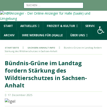
Werkzeugleiste öffnen
START
AKTUELLES
FREIZEIT & KULTUR
SERVICE
ARCHIV
IHRE WERBUNG FÜR (H)ALLE
ÜBER UNS
STARTSEITE
SACHSEN-ANHALT INFO
Bündnis-Grüne im Landtag fordern
Stärkung des Wildtierschutzes in Sachsen-Anhalt
Bündnis-Grüne im Landtag
fordern Stärkung des
Wildtierschutzes in Sachsen-
Anhalt
17. Dezember 2025