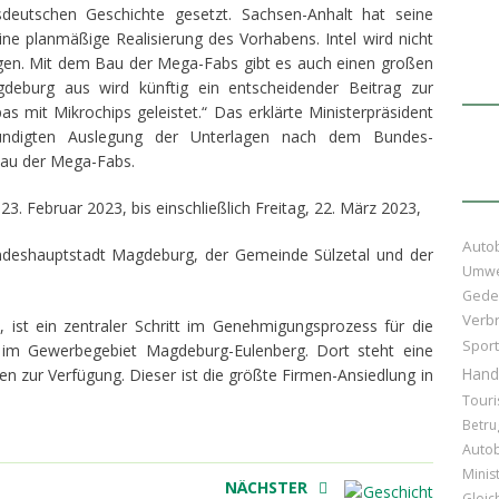
esdeutschen Geschichte gesetzt. Sachsen-Anhalt hat seine
ne planmäßige Realisierung des Vorhabens. Intel wird nicht
ingen. Mit dem Bau der Mega-Fabs gibt es auch einen großen
deburg aus wird künftig ein entscheidender Beitrag zur
 mit Mikrochips geleistet.“ Das erklärte Ministerpräsident
ekündigten Auslegung der Unterlagen nach dem Bundes-
Bau der Mega-Fabs.
23. Februar 2023, bis einschließlich Freitag, 22. März 2023,
Auto
ndeshauptstadt Magdeburg, der Gemeinde Sülzetal und der
Umwe
Gede
Verb
n, ist ein zentraler Schritt im Genehmigungsprozess für die
Sport
 im Gewerbegebiet Magdeburg-Eulenberg. Dort steht eine
Hand
en zur Verfügung. Dieser ist die größte Firmen-Ansiedlung in
Tour
Betru
Auto
Minis
NÄCHSTER
Gleic