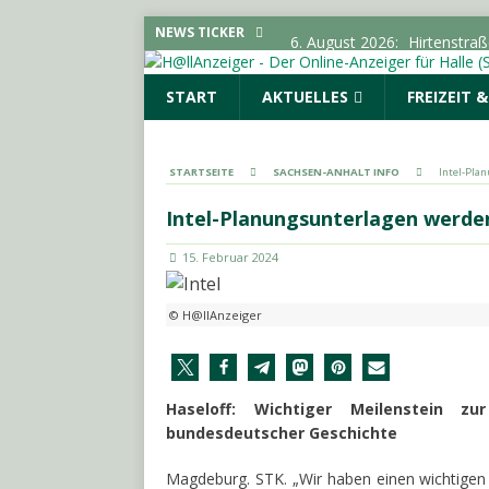
6. August 2026:
Hirtenstra
NEWS TICKER
gesperrt
LOKALE NACHR
START
AKTUELLES
FREIZEIT 
6. August 2026:
Polizeimel
POLIZEIMELDUNGEN
6. August 2026:
Kampagne „
STARTSEITE
SACHSEN-ANHALT INFO
Intel-Pla
LOKALE NACHRICHTEN - H
Intel-Planungsunterlagen werde
6. August 2026:
Elektrolyte
15. Februar 2024
6. August 2026:
18-Jährige
© H@llAnzeiger
Haseloff: Wichtiger Meilenstein zur
bundesdeutscher Geschichte
Magdeburg. STK. „Wir haben einen wichtigen M