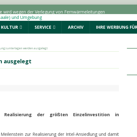
ße wird wegen der Verlegung von Fernwärmeleitungen
ICHTEN - HALLE (SAALE) & UMGEBUNG
& KULTUR
SERVICE
ARCHIV
IHRE WERBUNG FÜR
dungen vom Donnerstag, 06.08.2026
Menschen. Nicht Herkunft.“ startet in Sachsen-Anhalt
nungsunterlagen werden ausgelegt
ALLE (SAALE) & UMGEBUNG
n ausgelegt
: Drei Fragen an die AOK Sachsen-Anhalt
TOPMELDUNG
r geschlagen und beraubt
POLIZEIMELDUNGEN
 Realisierung der größten Einzelinvestition in
eilenstein zur Realisierung der Intel-Ansiedlung und damit