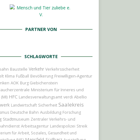
PARTNER VON
SCHLAGWORTE
Verkehr
bahn
Baustelle
Verkehrssicherheit
Freiwilligen-Agentur
lt
Klima
Fußball
Bevölkerung
AOK
nken
Burg Giebichenstein
raucherzentrale
Ministerium für Inneres und
HFC
 (MI)
Abellio
Landesverwaltungsamt
verdi
Saalekreis
werk
Sicherheit
Landwirtschaft
Ausbildung
ismus
Deutsche Bahn
Forschung
Stadtmuseum
g
Zentraler Verkehrs- und
bahndienst
Arbeitsagentur
Landespolizei
Streik
terium für Arbeit, Soziales, Gesundheit und
Mansfeld-Südharz
Ausstellung
hstellung (MS)