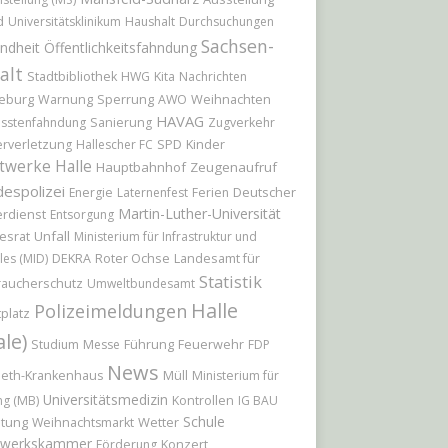
d
Universitätsklinikum
Haushalt
Durchsuchungen
Sachsen-
ndheit
Öffentlichkeitsfahndung
alt
Stadtbibliothek
HWG
Kita
Nachrichten
eburg
Sperrung
Weihnachten
Warnung
AWO
HAVAG
sstenfahndung
Sanierung
Zugverkehr
Kinder
rverletzung
Hallescher FC
SPD
twerke Halle
Hauptbahnhof
Zeugenaufruf
espolizei
Deutscher
Energie
Laternenfest
Ferien
Martin-Luther-Universität
rdienst
Entsorgung
esrat
Unfall
Ministerium für Infrastruktur und
Roter Ochse
Landesamt für
les (MID)
DEKRA
Statistik
raucherschutz
Umweltbundesamt
Halle
Polizeimeldungen
platz
ale)
Führung
Feuerwehr
Studium
Messe
FDP
News
beth-Krankenhaus
Müll
Ministerium für
Universitätsmedizin
ng (MB)
Kontrollen
IG BAU
Schule
itung
Wetter
Weihnachtsmarkt
werkskammer
Konzert
Förderung