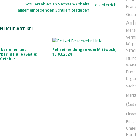
Schülerzahlen an Sachsen-Anhalts
Bran
allgemeinbildenden Schulen gestiegen
Gesu
Anh
NLICHE ARTIKEL
Mers
Vermi
Körpe
rkerinnen und
Polizeimeldungen vom Mittwoch,
Stad
ker in Halle (Saale)
13.03.2024
Bund
Kleinbus
Wette
Bund
Digita
Verb
Markt
(Sa
Elisa
Bildu
Umle
Hand