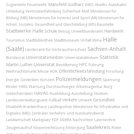
Mansfeld-Südharz
Feuerwehr
Abellio
Autobahn
Zugverkehr
AWO
Umleitung
Sicherheit
Vermisstenfahndung
Müll
Ministerium für
Ministerium für Inneres und Sport (MI)
Bildung (MB)
Ministerium für
Baustelle
Arbeit, Soziales, Gesundheit und Gleichstellung (MS)
Stadtwerke Halle
Schule
Handwerk
Betrug
Umweltbundesamt
Halle
Stadtmuseum
Unfall
Tourismus
Stadtbibliothek
Klima
(Saale)
Sachsen-Anhalt
Landesamt für Verbraucherschutz
Statistik
Universitätsmedizin
Bundesrat
Universitätsklinikum
Martin-Luther-Universität
HFC
Führung
Bevölkerung
Öffentlichkeitsfahndung
AOK
Weihnachtsmarkt
Messe
Forschung
Polizeimeldungen
Konzert
Sperrung
Energie
Gedenken
Kinder
HWG
Warnung
Durchsuchungen
Arbeitsagentur
Burg
HAVAG
Ausbildung
Ausstellung
Giebichenstein
Studium
Verkehr
Gesundheit
Landesverwaltungsamt
Fußball
Umwelt
Elisabeth-Krankenhaus
Landespolizei
Ministerium für Infrastruktur und
Digitales (MID)
Zentraler Verkehrs- und Autobahndienst
Marktplatz
Landwirtschaft
FDP
DEKRA
Nachrichten
Laternenfest
Saalekreis
Zeugenaufruf
Roter
Körperverletzung
Entsorgung