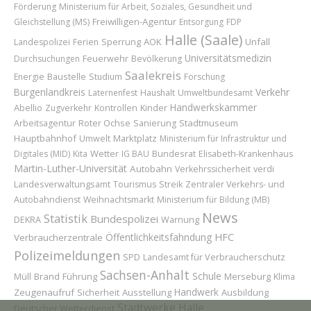
Förderung
Ministerium für Arbeit, Soziales, Gesundheit und
Freiwilligen-Agentur
Gleichstellung (MS)
Entsorgung
FDP
Halle (Saale)
Sperrung
AOK
Unfall
Landespolizei
Ferien
Universitätsmedizin
Feuerwehr
Durchsuchungen
Bevölkerung
Saalekreis
Baustelle
Energie
Studium
Forschung
Burgenlandkreis
Verkehr
Laternenfest
Haushalt
Umweltbundesamt
Handwerkskammer
Abellio
Kinder
Zugverkehr
Kontrollen
Roter Ochse
Stadtmuseum
Arbeitsagentur
Sanierung
Hauptbahnhof
Marktplatz
Umwelt
Ministerium für Infrastruktur und
Wetter
Bundesrat
Digitales (MID)
Kita
IG BAU
Elisabeth-Krankenhaus
Martin-Luther-Universität
Autobahn
Verkehrssicherheit
verdi
Landesverwaltungsamt
Tourismus
Streik
Zentraler Verkehrs- und
Autobahndienst
Weihnachtsmarkt
Ministerium für Bildung (MB)
News
Statistik
Bundespolizei
DEKRA
Warnung
Öffentlichkeitsfahndung
HFC
Verbraucherzentrale
Polizeimeldungen
Landesamt für Verbraucherschutz
SPD
Sachsen-Anhalt
Schule
Brand
Führung
Merseburg
Müll
Klima
Handwerk
Zeugenaufruf
Sicherheit
Ausstellung
Ausbildung
Stadtwerke Halle
Deutscher Wetterdienst