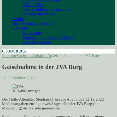
Abfall-ABC
Tiervermittlung & Tierschutz
Mikrokosmos Halle
Archiv
Ihre Werbung für (H)alle
Über uns
Impressum
Datenschutz nach der DSGVO
Kontaktformular
6. August 2026
Startseite
Sachsen-Anhalt Info
Geiselnahme in der JVA Burg
Geiselnahme in der JVA Burg
12. Dezember 2022
© H@llAnzeiger
Der Halle-Attentäter Stephan B. hat am Abend des 12.12.2022
Medienangaben zufolge zwei Angestellte der JVA Burg (bei
Magdeburg) als Geiseln genommen.
Er soll einen Fluchtversuch unternommen und sich von seinen