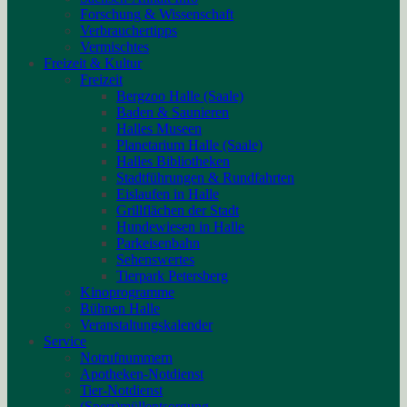
Forschung & Wissenschaft
Verbrauchertipps
Vermischtes
Freizeit & Kultur
Freizeit
Bergzoo Halle (Saale)
Baden & Saunieren
Halles Museen
Planetarium Halle (Saale)
Halles Bibliotheken
Stadtführungen & Rundfahrten
Eislaufen in Halle
Grillflächen der Stadt
Hundewiesen in Halle
Parkeisenbahn
Sehenswertes
Tierpark Petersberg
Kinoprogramme
Bühnen Halle
Veranstaltungskalender
Service
Notrufnummern
Apotheken-Notdienst
Tier-Notdienst
(Sperr)müllentsorgung