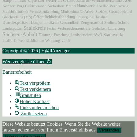
HFC
Hauptbahnhof
AOK
Zugverkehr
Wetter
Landesamt für Verbraucherschutz
Brand
Handwerk
Konzert
Burg Giebichenstein
Sicherheit
Abellio
Bevölkerung
Stadtbibliothek
Vermisstenfahndung
Ministerium für Arbeit, Soziales, Gesundheit und
Öffentlichkeitsfahndung
Gleichstellung (MS)
Entsorgung
Haushalt
Bundespolizei
Burgenlandkreis
Gesundheit
Zeugenaufruf
Schule
Studium
Saalekreis
Verbraucherzentrale
Landespolizei
Ferien
Gedenken
Umleitung
Sachsen-Anhalt
Stadtwerke
Führung
Forschung
Landwirtschaft
AWO
Halle
Universitätsklinikum
Warnung
verdi
Copyright © 2026 | H@llAnzeiger
Werkzeugleiste öffnen
Barierrefreiheit
Text vergrößern
Text verkleinern
Graustufen
Hoher Kontrast
Links unterstreichen
Zurücksetzen
Diese Website benutzt Cookies. Wenn Sie die Website weiter
nutzen, gehen wir von Ihrem Einverständnis aus.
Verstanden
Datenschutzerklärung