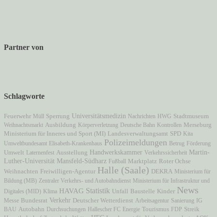
Partner von
Schlagworte
Universitätsmedizin
Stadtmuseum
Feuerwehr
Müll
Sperrung
Nachrichten
HWG
Weihnachtsmarkt
Ausbildung
Körperverletzung
Deutsche Bahn
Kontrollen
Merseburg
Ministerium für Inneres und Sport (MI)
Landesverwaltungsamt
SPD
Kita
Polizeimeldungen
Umweltbundesamt
Elisabeth-Krankenhaus
Betrug
Förderung
Martin-
Ausstellung
Handwerkskammer
Umwelt
Laternenfest
Verkehrssicherheit
Luther-Universität
Mansfeld-Südharz
Marktplatz
Fußball
Roter Ochse
Halle (Saale)
Freiwilligen-Agentur
Weihnachten
DEKRA
Ministerium für
Bildung (MB)
Zentraler Verkehrs- und Autobahndienst
Ministerium für Infrastruktur und
News
Statistik
HAVAG
Unfall
Digitales (MID)
Klima
Baustelle
Kinder
Verkehr
Messe
Bundesrat
Deutscher Wetterdienst
Arbeitsagentur
Sanierung
IG
Autobahn
BAU
Durchsuchungen
Hallescher FC
Energie
Tourismus
FDP
Streik