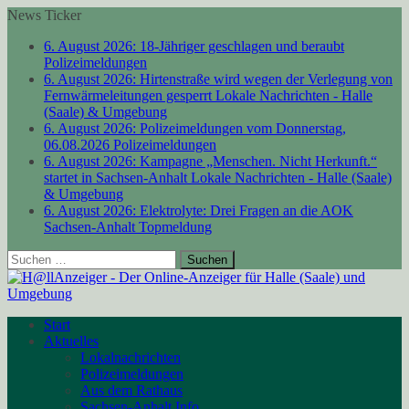
News Ticker
6. August 2026:
18-Jähriger geschlagen und beraubt
Polizeimeldungen
6. August 2026:
Hirtenstraße wird wegen der Verlegung von
Fernwärmeleitungen gesperrt
Lokale Nachrichten - Halle
(Saale) & Umgebung
6. August 2026:
Polizeimeldungen vom Donnerstag,
06.08.2026
Polizeimeldungen
6. August 2026:
Kampagne „Menschen. Nicht Herkunft.“
startet in Sachsen-Anhalt
Lokale Nachrichten - Halle (Saale)
& Umgebung
6. August 2026:
Elektrolyte: Drei Fragen an die AOK
Sachsen-Anhalt
Topmeldung
Suchen
nach:
Start
Aktuelles
Lokalnachrichten
Polizeimeldungen
Aus dem Rathaus
Sachsen-Anhalt Info