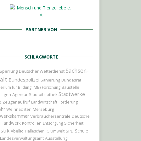
PARTNER VON
SCHLAGWORTE
Sachsen-
Sperrung
Deutscher Wetterdienst
alt
Bundespolizei
Bundesrat
Sanierung
Baustelle
terium für Bildung (MB)
Forschung
Stadtwerke
illigen-Agentur
Stadtbibliothek
e
Zeugenaufruf
Landwirtschaft
Förderung
ehr
Weihnachten
Merseburg
werkskammer
Verbraucherzentrale
Deutsche
Handwerk
Sicherheit
Kontrollen
Entsorgung
istik
Schule
Abellio
Hallescher FC
Umwelt
SPD
Ausstellung
Landesverwaltungsamt