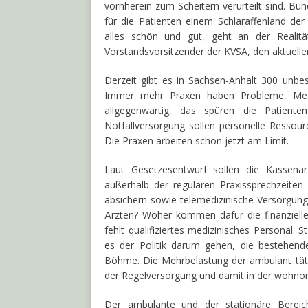
vornherein zum Scheitern verurteilt sind. B
für die Patienten einem Schlaraffenland der
alles schön und gut, geht an der Realit
Vorstandsvorsitzender der KVSA, den aktuell
Derzeit gibt es in Sachsen-Anhalt 300 unbes
Immer mehr Praxen haben Probleme, Mediz
allgegenwärtig, das spüren die Patient
Notfallversorgung sollen personelle Ressour
Die Praxen arbeiten schon jetzt am Limit.
Laut Gesetzesentwurf sollen die Kassenärz
außerhalb der regulären Praxissprechzeite
absichern sowie telemedizinische Versorgun
Ärzten? Woher kommen dafür die finanziellen
fehlt qualifiziertes medizinisches Personal. 
es der Politik darum gehen, die bestehend
Böhme. Die Mehrbelastung der ambulant tät
der Regelversorgung und damit in der wohnor
Der ambulante und der stationäre Bereich 