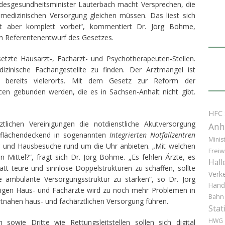
undesgesundheitsminister Lauterbach macht Versprechen, die
 medizinischen Versorgung gleichen müssen. Das liest sich
ät aber komplett vorbei“, kommentiert Dr. Jörg Böhme,
en Referentenentwurf des Gesetzes.
etzte Hausarzt-, Facharzt- und Psychotherapeuten-Stellen.
inische Fachangestellte zu finden. Der Arztmangel ist
en bereits vielerorts. Mit dem Gesetz zur Reform der
cen gebunden werden, die es in Sachsen-Anhalt nicht gibt.
HFC
tlichen Vereinigungen die notdienstliche Akutversorgung
Anh
n flächendeckend in sogenannten
Integrierten Notfallzentren
Minis
g und Hausbesuche rund um die Uhr anbieten. „Mit welchen
Freiw
 Mittel?“, fragt sich Dr. Jörg Böhme. „Es fehlen Ärzte, es
Hall
Statt teure und sinnlose Doppelstrukturen zu schaffen, sollte
Verk
e ambulante Versorgungsstruktur zu stärken“, so Dr. Jörg
Hand
igen Haus- und Fachärzte wird zu noch mehr Problemen in
Bahn
tnahen haus- und fachärztlichen Versorgung führen.
Stat
HWG
sowie Dritte wie Rettungsleitstellen sollen sich digital