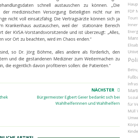
Haup
handlungsdaten schnell austauschen zu können. „Die
FDP
N
der medizinischen Versorgung Beteiligten nicht nur im
Tour
nge nicht voll einsatzfähig. Die Vertragsärzte können sich ja
Inner
dem Krankenhaus austauschen, weil der stationäre Bereich
Energ
ärt der KVSA-Vorstandsvorsitzende und ist überzeugt: „Alles,
Mans
en vor Ort zu beachten, wird im Chaos enden.“
Elisa
Unive
ind, so Dr. Jörg Böhme, alles andere als förderlich, den
stern und die gestandenen Mediziner zum Weitermachen zu
Pol
, die eigentlich davon profitieren sollen: die Patienten.“
Betru
Fußba
Infras
NÄCHSTER
Marti
thek
Bürgermeister Egbert Geier bedankt sich bei
Sozia
Wahlhelferinnen und Wahlhelfern
für V
Müll
Umwe
Körpe
Kinde
NLICHE ARTIKEL