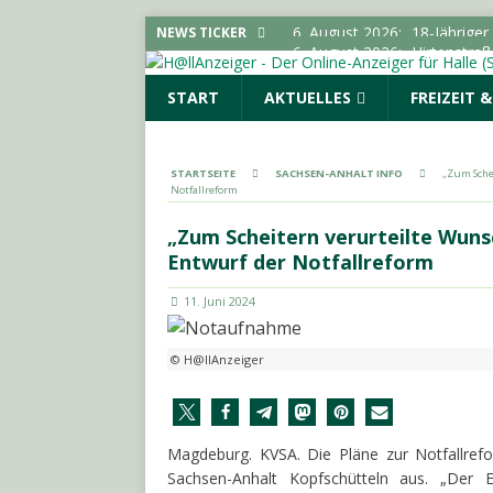
6. August 2026:
Hirtenstra
NEWS TICKER
gesperrt
LOKALE NACHR
START
AKTUELLES
FREIZEIT 
6. August 2026:
Polizeimel
POLIZEIMELDUNGEN
6. August 2026:
Kampagne „
STARTSEITE
SACHSEN-ANHALT INFO
„Zum Sche
Notfallreform
LOKALE NACHRICHTEN - H
6. August 2026:
Elektrolyte
„Zum Scheitern verurteilte Wun
Entwurf der Notfallreform
6. August 2026:
18-Jährige
11. Juni 2024
© H@llAnzeiger
Magdeburg. KVSA. Die Pläne zur Notfallref
Sachsen-Anhalt Kopfschütteln aus. „Der 