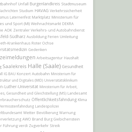
Burgenlandkreis
tbahnhof
Unfall
Stadtmuseum
HAVAG
achrichten
Studium
Verkehrssicherheit
Marktplatz
Ministerium für
ismus
Laternenfest
es und Sport (MI)
Weihnachtsmarkt
DEKRA
AOK
ie
Zentraler Verkehrs- und Autobahndienst
feld-Südharz
Ausbildung
Umleitung
Ferien
Roter Ochse
beth-Krankenhaus
rsitätsmedizin
Gedenken
izeimeldungen
Arbeitsagentur
Haushalt
Halle (Saale)
Saalekreis
Gesundheit
g
Konzert
Autobahn
ll
IG BAU
Ministerium für
truktur und Digitales (MID)
Universitätsklinikum
n-Luther-Universität
Ministerium für Arbeit,
Landesamt
les, Gesundheit und Gleichstellung (MS)
Öffentlichkeitsfahndung
erbraucherschutz
Klima
Vermisstenfahndung
Landespolizei
Wetter
ltbundesamt
Bevölkerung
Warnung
Brand
rverletzung
AWO
Burg Giebichenstein
r
Führung
verdi
Zugverkehr
Streik