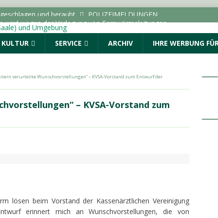
ße wird wegen der Verlegung von Fernwärmeleitungen
ICHTEN - HALLE (SAALE) & UMGEBUNG
& KULTUR
SERVICE
ARCHIV
IHRE WERBUNG FÜR
dungen vom Donnerstag, 06.08.2026
Menschen. Nicht Herkunft.“ startet in Sachsen-Anhalt
itern verurteilte Wunschvorstellungen“ – KVSA-Vorstand zum Entwurf der
ALLE (SAALE) & UMGEBUNG
: Drei Fragen an die AOK Sachsen-Anhalt
TOPMELDUNG
schvorstellungen“ – KVSA-Vorstand zum
r geschlagen und beraubt
POLIZEIMELDUNGEN
orm lösen beim Vorstand der Kassenärztlichen Vereinigung
Entwurf erinnert mich an Wunschvorstellungen, die von