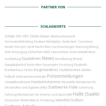
PARTNER VON
SCHLAGWORTE
Schule
HFC
Wetter
SPD
DEKRA
Weihnachtsmarkt
Marktplatz
Vermisstenfahndung
Studium
Gedenken
Tourismus
Kinder
Konzert
verdi
Nachrichten
Durchsuchungen
Warnung
Betrug
AOK
Sicherheit
Entsorgung
HWG
Laternenfest
Universitätsklinikum
News
Saalekreis
Ausbildung
Brand
Bevölkerung
Hauptbahnhof
Feuerwehr
Kontrollen
Forschung
Elisabeth-
Burgenlandkreis
Abellio
Krankenhaus
Ferien
Stadtbibliothek
Polizeimeldungen
Verbraucherzentrale
Fußball
Handwerkskammer
Baustelle
Umweltbundesamt
Ministerium für
Stadtwerke Halle
Infrastruktur und Digitales (MID)
Sanierung
Halle (Saale)
Führung
Ministerium für Inneres und Sport (MI)
Mansfeld-Südharz
Deutscher Wetterdienst
Förderung