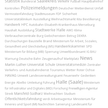
Statistik
Saalekreis
Verkehr
Bundesrat
Hauptbahnhof
Fußball
Polizeimeldungen
Deutscher Wetterdienst
Unfall
Kontrollen
Stadtmuseum
Sicherheit
Vermisstenfahndung
FDP
Ausstellung
Universitätsklinikum
Weihnachtsmarkt
Kita
Bevölkerung
Handwerk
HFC
Autobahn
Merseburg
Elisabeth-Krankenhaus
Stadtwerke Halle
Ausbildung
Haushalt
AWO
Klima
Verbraucherzentrale
Burg Giebichenstein
Betrug
DEKRA
Baustelle
Brand
Durchsuchungen
Ministerium für Arbeit, Soziales,
Handwerkskammer
Gesundheit und Gleichstellung (MS)
SPD
Sperrung
Ministerium für Bildung (MB)
Umweltbundesamt
IG BAU
News
Zeugenaufruf
Marktplatz
Warnung
Deutsche Bahn
Martin-Luther-Universität
Schule
Universitätsmedizin
Zentraler
Wetter
Roter Ochse
Verkehrs- und Autobahndienst
Tourismus
HAVAG
Feuerwehr
Umwelt
Landesverwaltungsamt
Gedenken
Halle (Saale)
Abellio
Umleitung
Führung
Energie
Ministerium
Freiwilligen-Agentur
für Infrastruktur und Digitales (MID)
Forschung
Mansfeld-Südharz
Weihnachten
Streik
Studium
Öffentlichkeitsfahndung
Ministerium für
verdi
Arbeitsagentur
Inneres und Sport (MI)
Landesamt für
Nachrichten
Sanierung