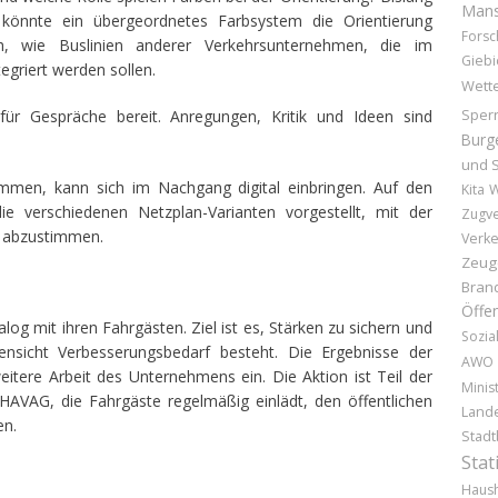
Mans
 könnte ein übergeordnetes Farbsystem die Orientierung
Forsc
uch, wie Buslinien anderer Verkehrsunternehmen, die im
Giebi
tegriert werden sollen.
Wette
Sper
ür Gespräche bereit. Anregungen, Kritik und Ideen sind
Burg
und S
mmen, kann sich im Nachgang digital einbringen. Auf den
Kita
W
 verschiedenen Netzplan-Varianten vorgestellt, mit der
Zugv
d abzustimmen.
Verke
Zeug
Bran
Öffen
log mit ihren Fahrgästen. Ziel ist es, Stärken zu sichern und
Sozia
nsicht Verbesserungsbedarf besteht. Die Ergebnisse der
AWO
eitere Arbeit des Unternehmens ein. Die Aktion ist Teil der
Minis
AVAG, die Fahrgäste regelmäßig einlädt, den öffentlichen
Land
en.
Stadt
Stat
Haush