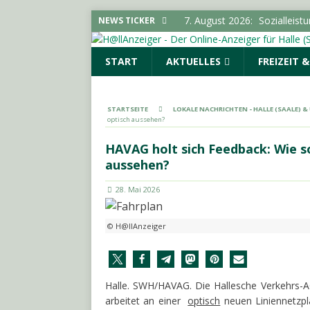
7. August 2026:
Sozialleist
NEWS TICKER
SACHSEN-ANHALT INFO
START
AKTUELLES
FREIZEIT 
6. August 2026:
18-Jährige
6. August 2026:
Hirtenstra
gesperrt
LOKALE NACHR
STARTSEITE
LOKALE NACHRICHTEN - HALLE (SAALE) 
optisch aussehen?
6. August 2026:
Polizeimel
POLIZEIMELDUNGEN
HAVAG holt sich Feedback: Wie so
aussehen?
7. August 2026:
Stadtteilbi
LOKALE NACHRICHTEN - H
28. Mai 2026
© H@llAnzeiger
Halle. SWH/HAVAG. Die Hallesche Verkehrs-
arbeitet an einer
optisch
neuen Liniennetzpla