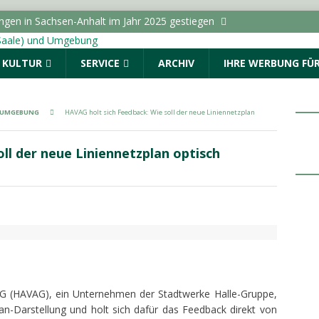
ungen in Sachsen-Anhalt im Jahr 2025 gestiegen
& KULTUR
SERVICE
ARCHIV
IHRE WERBUNG FÜR
r geschlagen und beraubt
POLIZEIMELDUNGEN
ße wird wegen der Verlegung von Fernwärmeleitungen
ICHTEN - HALLE (SAALE) & UMGEBUNG
& UMGEBUNG
HAVAG holt sich Feedback: Wie soll der neue Liniennetzplan
dungen vom Donnerstag, 06.08.2026
ll der neue Liniennetzplan optisch
bliothek Süd lädt Kinder zu Experimenten mit Wasser ein
ALLE (SAALE) & UMGEBUNG
AG (HAVAG), ein Unternehmen der Stadtwerke Halle-Gruppe,
n-Darstellung und holt sich dafür das Feedback direkt von