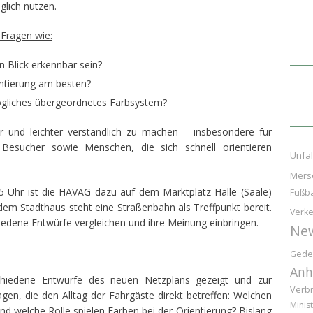
glich nutzen.
 Fragen wie:
 Blick erkennbar sein?
entierung am besten?
ögliches übergeordnetes Farbsystem?
her und leichter verständlich zu machen – insbesondere für
 Besucher sowie Menschen, die sich schnell orientieren
Unfal
Mers
15 Uhr ist die HAVAG dazu auf dem Marktplatz Halle (Saale)
Fußba
em Stadthaus steht eine Straßenbahn als Treffpunkt bereit.
Verke
edene Entwürfe vergleichen und ihre Meinung einbringen.
Ne
Gede
Anh
chiedene Entwürfe des neuen Netzplans gezeigt und zur
Verb
agen, die den Alltag der Fahrgäste direkt betreffen: Welchen
Minist
nd welche Rolle spielen Farben bei der Orientierung? Bislang