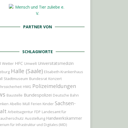
PARTNER VON
SCHLAGWORTE
HFC
Universitätsmedizin
l
Wetter
Umwelt
Halle (Saale)
eburg
Elisabeth-Krankenhaus
Stadtmuseum
Bundesrat
Konzert
ll
Polizeimeldungen
hrssicherheit
HWG
ws
Bundespolizei
Baustelle
Deutsche Bahn
Sachsen-
Abellio
Kinder
nken
Müll
Ferien
alt
Landesamt für
Arbeitsagentur
FDP
Handwerkskammer
raucherschutz
Ausstellung
erium für Infrastruktur und Digitales (MID)