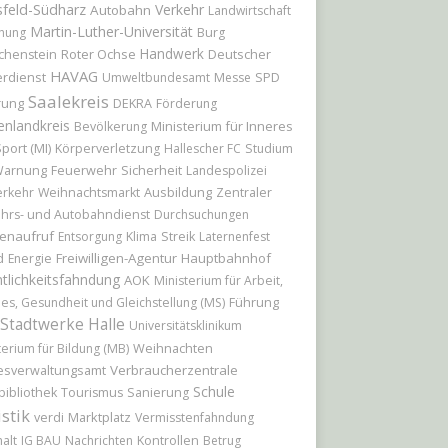
feld-Südharz
Verkehr
Autobahn
Landwirtschaft
Martin-Luther-Universität
hung
Burg
Handwerk
Roter Ochse
Deutscher
chenstein
HAVAG
rdienst
Umweltbundesamt
Messe
SPD
Saalekreis
rung
DEKRA
Förderung
enlandkreis
Ministerium für Inneres
Bevölkerung
port (MI)
Körperverletzung
Hallescher FC
Studium
Feuerwehr
Sicherheit
arnung
Landespolizei
Ausbildung
erkehr
Weihnachtsmarkt
Zentraler
hrs- und Autobahndienst
Durchsuchungen
enaufruf
Entsorgung
Klima
Streik
Laternenfest
d
Freiwilligen-Agentur
Hauptbahnhof
Energie
tlichkeitsfahndung
AOK
Ministerium für Arbeit,
Führung
les, Gesundheit und Gleichstellung (MS)
Stadtwerke Halle
Universitätsklinikum
Weihnachten
terium für Bildung (MB)
Verbraucherzentrale
esverwaltungsamt
Schule
bibliothek
Tourismus
Sanierung
istik
Marktplatz
verdi
Vermisstenfahndung
alt
IG BAU
Nachrichten
Kontrollen
Betrug