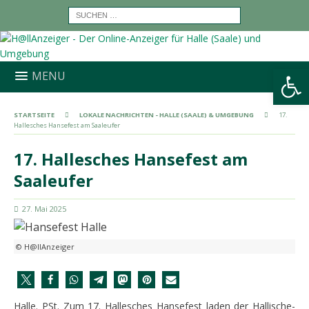
Werkzeugleiste öffnen
MENU
STARTSEITE
LOKALE NACHRICHTEN - HALLE (SAALE) & UMGEBUNG
17.
Hallesches Hansefest am Saaleufer
17. Hallesches Hansefest am
Saaleufer
27. Mai 2025
© H@llAnzeiger
Halle. PSt. Zum 17. Hallesches Hansefest laden der Hallische-