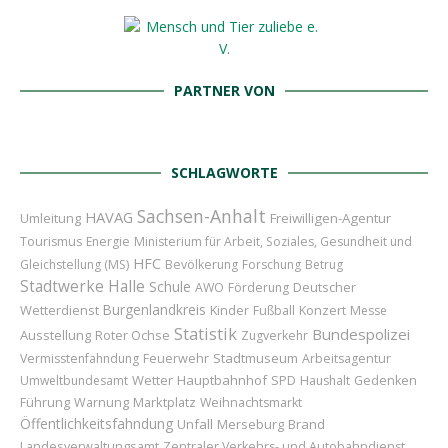
PARTNER VON
SCHLAGWORTE
Sachsen-Anhalt
HAVAG
Umleitung
Freiwilligen-Agentur
Tourismus
Energie
Ministerium für Arbeit, Soziales, Gesundheit und
HFC
Gleichstellung (MS)
Bevölkerung
Forschung
Betrug
Stadtwerke Halle
Schule
Deutscher
AWO
Förderung
Burgenlandkreis
Wetterdienst
Kinder
Konzert
Fußball
Messe
Statistik
Bundespolizei
Ausstellung
Roter Ochse
Zugverkehr
Feuerwehr
Stadtmuseum
Vermisstenfahndung
Arbeitsagentur
Wetter
Hauptbahnhof
Umweltbundesamt
SPD
Haushalt
Gedenken
Führung
Marktplatz
Warnung
Weihnachtsmarkt
Öffentlichkeitsfahndung
Unfall
Merseburg
Brand
Landesverwaltungsamt
Zentraler Verkehrs- und Autobahndienst