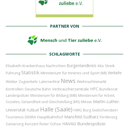
PARTNER VON
SCHLAGWORTE
Burgenlandkreis
Elisabeth-Krankenhaus
Nachrichten
Kita
Streik
Statistik
Verkehr
Führung
Ministerium für Inneres und Sport (MI)
News
Wetter
Zugverkehr
Laternenfest
Weihnachtsmarkt
HFC
Verbraucherzentrale
Bundesrat
Kontrollen
Deutsche Bahn
Landespolizei
Ministerium für Bildung (MB)
Ministerium für Arbeit,
Martin-Luther-
Soziales, Gesundheit und Gleichstellung (MS)
Messe
Halle (Saale)
Universität
Fußball
HWG
Burg Giebichenstein
Mansfeld-Südharz
Hauptbahnhof
Tourismus
DEKRA
Förderung
HAVAG
Bundespolizei
Konzert
Roter Ochse
Sanierung