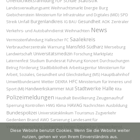
Statistik
Öffentlichkeitsfahndung
Schule
FDP
Landesverwaltungsamt
Weihnachtsmarkt
Energie
Burg
Giebichenstein
Ministerium für Infrastruktur und Digitales (MID)
SPD
Burgenlandkreis
Gesundheit
Unfall
AOK
Streik
IG BAU
Zentraler
News
Weihnachten
Verkehrs- und Autobahndienst
Saalekreis
Vermisstenfahndung
Hallescher FC
Mansfeld-Südharz
Verbraucherzentrale
Merseburg
Warnung
Universitätsmedizin
Marktplatz
Landwirtschaft
Forschung
Bundesrat
Führung
Konzert
Laternenfest
Studium
Durchsuchungen
Betrug
Förderung
Stadtbibliothek
Arbeitsagentur
Ministerium für
Hauptbahnhof
Arbeit, Soziales, Gesundheit und Gleichstellung (MS)
HFC
Wetter
Ministerium für Inneres und
Umweltbundesamt
DEKRA
Stadtwerke Halle
Handwerkskammer
Sport (MI)
Müll
Kita
Polizeimeldungen
Zeugenaufruf
Haushalt
Bevölkerung
HAVAG
Sperrung
Ausbildung
Kontrollen
HWG
Klima
Nachrichten
Bundespolizei
Universitätsklinikum
Tourismus
Zugverkehr
Brand
Landesamt für
Gedenken
AWO
Sanierung
Verbraucherschutz
Sicherheit
Deutscher Wetterdienst
Ferien
Diese Website benutzt Cookies. Wenn Sie die Website weiter
nutzen, gehen wir von Ihrem Einverständnis aus.