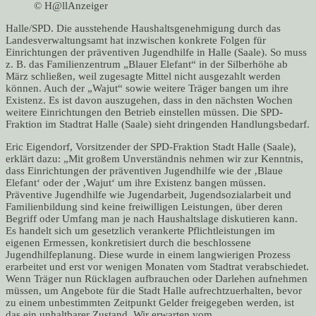
© H@llAnzeiger
Halle/SPD. Die ausstehende Haushaltsgenehmigung durch das
Landesverwaltungsamt hat inzwischen konkrete Folgen für
Einrichtungen der präventiven Jugendhilfe in Halle (Saale). So muss
z. B. das Familienzentrum „Blauer Elefant“ in der Silberhöhe ab
März schließen, weil zugesagte Mittel nicht ausgezahlt werden
können. Auch der „Wajut“ sowie weitere Träger bangen um ihre
Existenz. Es ist davon auszugehen, dass in den nächsten Wochen
weitere Einrichtungen den Betrieb einstellen müssen. Die SPD-
Fraktion im Stadtrat Halle (Saale) sieht dringenden Handlungsbedarf.
Eric Eigendorf, Vorsitzender der SPD-Fraktion Stadt Halle (Saale),
erklärt dazu: „Mit großem Unverständnis nehmen wir zur Kenntnis,
dass Einrichtungen der präventiven Jugendhilfe wie der ‚Blaue
Elefant‘ oder der ‚Wajut‘ um ihre Existenz bangen müssen.
Präventive Jugendhilfe wie Jugendarbeit, Jugendsozialarbeit und
Familienbildung sind keine freiwilligen Leistungen, über deren
Begriff oder Umfang man je nach Haushaltslage diskutieren kann.
Es handelt sich um gesetzlich verankerte Pflichtleistungen im
eigenen Ermessen, konkretisiert durch die beschlossene
Jugendhilfeplanung. Diese wurde in einem langwierigen Prozess
erarbeitet und erst vor wenigen Monaten vom Stadtrat verabschiedet.
Wenn Träger nun Rücklagen aufbrauchen oder Darlehen aufnehmen
müssen, um Angebote für die Stadt Halle aufrechtzuerhalten, bevor
zu einem unbestimmten Zeitpunkt Gelder freigegeben werden, ist
das ein unhaltbarer Zustand. Wir erwarten vom