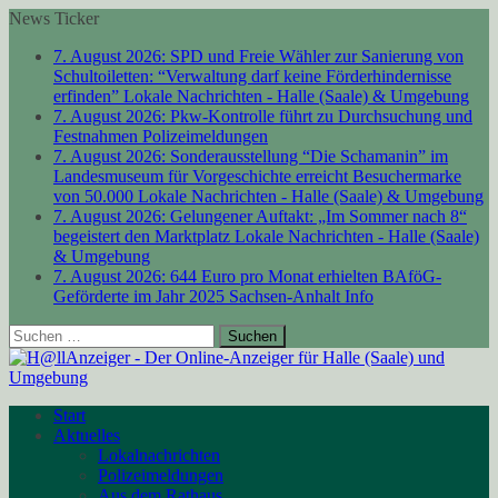
News Ticker
7. August 2026:
SPD und Freie Wähler zur Sanierung von
Schultoiletten: “Verwaltung darf keine Förderhindernisse
erfinden”
Lokale Nachrichten - Halle (Saale) & Umgebung
7. August 2026:
Pkw-Kontrolle führt zu Durchsuchung und
Festnahmen
Polizeimeldungen
7. August 2026:
Sonderausstellung “Die Schamanin” im
Landesmuseum für Vorgeschichte erreicht Besuchermarke
von 50.000
Lokale Nachrichten - Halle (Saale) & Umgebung
7. August 2026:
Gelungener Auftakt: „Im Sommer nach 8“
begeistert den Marktplatz
Lokale Nachrichten - Halle (Saale)
& Umgebung
7. August 2026:
644 Euro pro Monat erhielten BAföG-
Geförderte im Jahr 2025
Sachsen-Anhalt Info
Suchen
nach:
Start
Aktuelles
Lokalnachrichten
Polizeimeldungen
Aus dem Rathaus