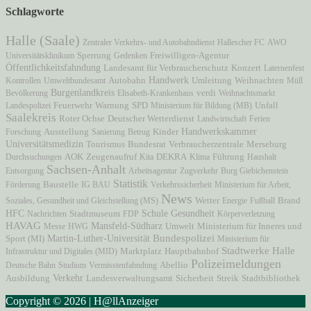
Schlagworte
Halle (Saale)
Zentraler Verkehrs- und Autobahndienst
Hallescher FC
AWO
Freiwilligen-Agentur
Universitätsklinikum
Sperrung
Gedenken
Öffentlichkeitsfahndung
Landesamt für Verbraucherschutz
Konzert
Laternenfest
Autobahn
Handwerk
Kontrollen
Umweltbundesamt
Umleitung
Weihnachten
Müll
Burgenlandkreis
Bevölkerung
Elisabeth-Krankenhaus
verdi
Weihnachtsmarkt
Unfall
Landespolizei
Feuerwehr
Warnung
SPD
Ministerium für Bildung (MB)
Saalekreis
Roter Ochse
Deutscher Wetterdienst
Landwirtschaft
Ferien
Ausstellung
Handwerkskammer
Forschung
Sanierung
Betrug
Kinder
Universitätsmedizin
Verbraucherzentrale
Tourismus
Bundesrat
Merseburg
AOK
Zeugenaufruf
Durchsuchungen
Kita
DEKRA
Klima
Führung
Haushalt
Sachsen-Anhalt
Entsorgung
Arbeitsagentur
Zugverkehr
Burg Giebichenstein
Statistik
Förderung
Baustelle
IG BAU
Verkehrssicherheit
Ministerium für Arbeit,
News
Brand
Soziales, Gesundheit und Gleichstellung (MS)
Wetter
Energie
Fußball
HFC
Stadtmuseum
Schule
Gesundheit
Nachrichten
FDP
Körperverletzung
HAVAG
Mansfeld-Südharz
Ministerium für Inneres und
Messe
HWG
Umwelt
Martin-Luther-Universität
Bundespolizei
Sport (MI)
Ministerium für
Stadtwerke Halle
Marktplatz
Hauptbahnhof
Infrastruktur und Digitales (MID)
Polizeimeldungen
Deutsche Bahn
Studium
Vermisstenfahndung
Abellio
Verkehr
Ausbildung
Landesverwaltungsamt
Sicherheit
Streik
Stadtbibliothek
Copyright © 2026 | H@llAnzeiger