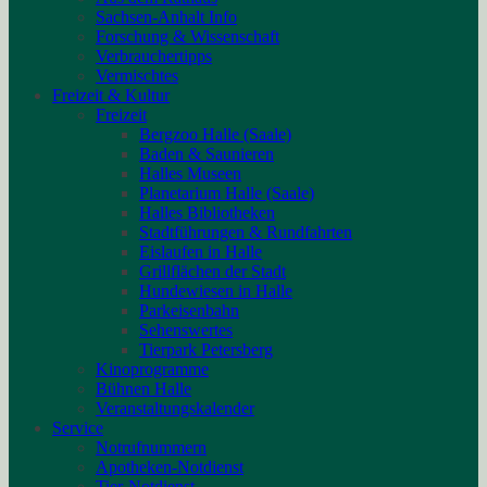
Sachsen-Anhalt Info
Forschung & Wissenschaft
Verbrauchertipps
Vermischtes
Freizeit & Kultur
Freizeit
Bergzoo Halle (Saale)
Baden & Saunieren
Halles Museen
Planetarium Halle (Saale)
Halles Bibliotheken
Stadtführungen & Rundfahrten
Eislaufen in Halle
Grillflächen der Stadt
Hundewiesen in Halle
Parkeisenbahn
Sehenswertes
Tierpark Petersberg
Kinoprogramme
Bühnen Halle
Veranstaltungskalender
Service
Notrufnummern
Apotheken-Notdienst
Tier-Notdienst