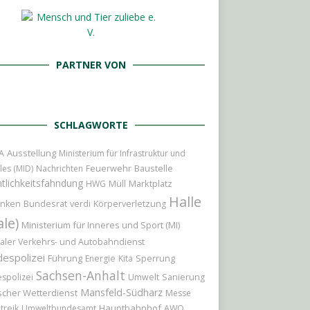
PARTNER VON
SCHLAGWORTE
Ausstellung
A
Ministerium für Infrastruktur und
Feuerwehr
Baustelle
les (MID)
Nachrichten
tlichkeitsfahndung
Marktplatz
HWG
Müll
Halle
Bundesrat
nken
verdi
Körperverletzung
ale)
Ministerium für Inneres und Sport (MI)
aler Verkehrs- und Autobahndienst
espolizei
Führung
Sperrung
Energie
Kita
Sachsen-Anhalt
spolizei
Umwelt
Sanierung
Mansfeld-Südharz
cher Wetterdienst
Messe
Hauptbahnhof
treik
Umweltbundesamt
AWO