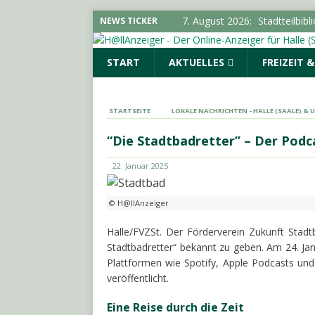
7. August 2026:
Stadtteilbib
NEWS TICKER
LOKALE NACHRICHTEN - HA
START
AKTUELLES
FREIZEIT 
7. August 2026:
Sozialleistu
ANHALT INFO
6. August 2026:
18-Jähriger
STARTSEITE
LOKALE NACHRICHTEN - HALLE (SAALE) &
6. August 2026:
Hirtenstraß
“Die Stadtbadretter” – Der Podc
LOKALE NACHRICHTEN - HA
22. Januar 2025
6. August 2026:
Polizeimeld
© H@llAnzeiger
Halle/FVZSt. Der Förderverein Zukunft Stadt
Stadtbadretter“ bekannt zu geben. Am 24. Jan
Plattformen wie Spotify, Apple Podcasts und 
veröffentlicht.
Eine Reise durch die Zeit