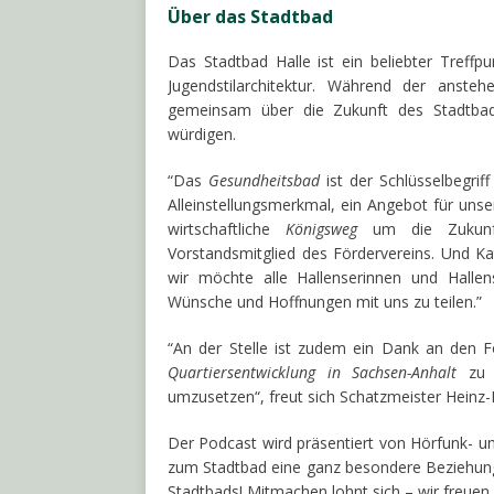
Über das Stadtbad
Das Stadtbad Halle ist ein beliebter Treffpu
Jugendstilarchitektur. Während der ansteh
gemeinsam über die Zukunft des Stadtba
würdigen.
“Das
Gesundheitsbad
ist der Schlüsselbegrif
Alleinstellungsmerkmal, ein Angebot für unse
wirtschaftliche
Königsweg
um die Zukunft
Vorstandsmitglied des Fördervereins. Und Kat
wir möchte alle Hallenserinnen und Hallen
Wünsche und Hoffnungen mit uns zu teilen.”
“An der Stelle ist zudem ein Dank an den F
Quartiersentwicklung in Sachsen-Anhalt
zu ü
umzusetzen“, freut sich Schatzmeister Heinz-D
Der Podcast wird präsentiert von Hörfunk- un
zum Stadtbad eine ganz besondere Beziehung h
Stadtbads! Mitmachen lohnt sich – wir freuen 