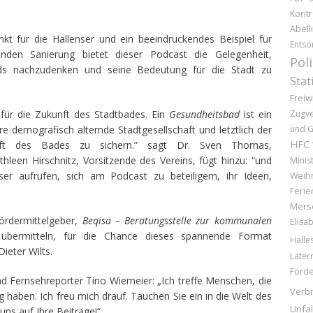
Kontr
Abell
nkt für die Hallenser und ein beeindruckendes Beispiel für
Entso
enden Sanierung bietet dieser Podcast die Gelegenheit,
Pol
ds nachzudenken und seine Bedeutung für die Stadt zu
Stat
Freiw
f für die Zukunft des Stadtbades. Ein
Gesundheitsbad
ist ein
Zugv
re demografisch alternde Stadtgesellschaft und letztlich der
und G
HFC
 des Bades zu sichern.” sagt Dr. Sven Thomas,
hleen Hirschnitz, Vorsitzende des Vereins, fügt hinzu: “und
Minis
ser aufrufen, sich am Podcast zu beteiligem, ihr Ideen,
Weih
Ferie
Mers
ördermittelgeber,
Beqisa –
Beratungsstelle zur kommunalen
Elisa
bermitteln, für die Chance dieses spannende Format
Halle
ieter Wilts.
Later
Förd
d Fernsehreporter Tino Wiemeier: „Ich treffe Menschen, die
Verb
aben. Ich freu mich drauf. Tauchen Sie ein in die Welt des
Unfal
uns auf Ihre Beiträge!“