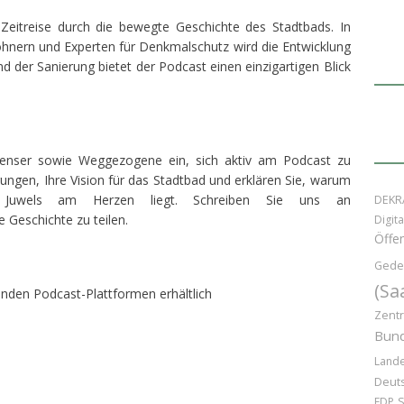
Zeitreise durch die bewegte Geschichte des Stadtbads. In
ohnern und Experten für Denkmalschutz wird die Entwicklung
d der Sanierung bietet der Podcast einen einzigartigen Blick
allenser sowie Weggezogene ein, sich aktiv am Podcast zu
erungen, Ihre Vision für das Stadtbad und erklären Sie, warum
n Juwels am Herzen liegt. Schreiben Sie uns an
DEKR
 Geschichte zu teilen.
Digita
Öffen
Gede
(Sa
enden Podcast-Plattformen erhältlich
Zentr
Bund
Lande
Deuts
FDP
S