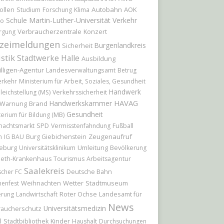
Autobahn
AOK
ollen
Studium
Forschung
Klima
Schule
Martin-Luther-Universität
Verkehr
io
Verbraucherzentrale
Konzert
rgung
izeimeldungen
Burgenlandkreis
Sicherheit
istik
Stadtwerke Halle
Ausbildung
illigen-Agentur
Landesverwaltungsamt
Betrug
erkehr
Ministerium für Arbeit, Soziales, Gesundheit
Handwerk
leichstellung (MS)
Verkehrssicherheit
HAVAG
Handwerkskammer
Brand
Warnung
Gesundheit
terium für Bildung (MB)
nachtsmarkt
SPD
Vermisstenfahndung
Fußball
Zeugenaufruf
n
IG BAU
Burg Giebichenstein
eburg
Umleitung
Universitätsklinikum
Bevölkerung
beth-Krankenhaus
Tourismus
Arbeitsagentur
Saalekreis
scher FC
Deutsche Bahn
Weihnachten
Wetter
Stadtmuseum
nenfest
Roter Ochse
Landesamt für
erung
Landwirtschaft
News
Universitätsmedizin
raucherschutz
l
Kinder
Stadtbibliothek
Haushalt
Durchsuchungen