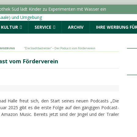
liothek Süd lädt Kinder zu Experimenten mit Wasser ein
LLE (SAALE) & UMGEBUNG
& KULTUR
SERVICE
ARCHIV
IHRE WERBUNG FÜR
ngen in Sachsen-Anhalt im Jahr 2025 gestiegen
SACHSEN-
 geschlagen und beraubt
POLIZEIMELDUNGEN
 UMGEBUNG
“Die Stadtbadretter” – Der Podcast vom Förderverein
e wird wegen der Verlegung von Fernwärmeleitungen gesperrt
ast vom Förderverein
LLE (SAALE) & UMGEBUNG
ungen vom Donnerstag, 06.08.2026
POLIZEIMELDUNGEN
bad Halle freut sich, den Start seines neuen Podcasts „Die
uar 2025 gibt es die erste Folge auf den gängigen Podcast-
Amazon Music. Bereits jetzt sind der Jingel und der Trailer