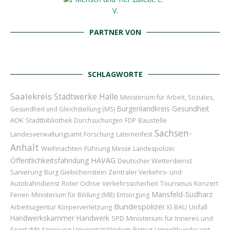
PARTNER VON
SCHLAGWORTE
Saalekreis
Stadtwerke Halle
Ministerium für Arbeit, Soziales,
Burgenlandkreis
Gesundheit
Gesundheit und Gleichstellung (MS)
AOK
Baustelle
Stadtbibliothek
Durchsuchungen
FDP
Sachsen-
Landesverwaltungsamt
Forschung
Laternenfest
Anhalt
Weihnachten
Führung
Messe
Landespolizei
HAVAG
Öffentlichkeitsfahndung
Deutscher Wetterdienst
Sanierung
Burg Giebichenstein
Zentraler Verkehrs- und
Roter Ochse
Konzert
Autobahndienst
Verkehrssicherheit
Tourismus
Mansfeld-Südharz
Ferien
Ministerium für Bildung (MB)
Entsorgung
Bundespolizei
Unfall
Arbeitsagentur
Körperverletzung
IG BAU
Handwerkskammer
Handwerk
Ministerium für Inneres und
SPD
Sport (MI)
Sperrung
Universitätsklinikum
Betrug
Umweltbundesamt