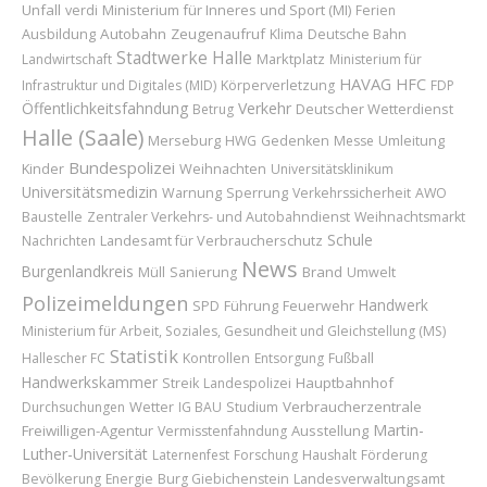
Unfall
Ministerium für Inneres und Sport (MI)
verdi
Ferien
Ausbildung
Autobahn
Zeugenaufruf
Klima
Deutsche Bahn
Stadtwerke Halle
Marktplatz
Landwirtschaft
Ministerium für
HAVAG
HFC
Infrastruktur und Digitales (MID)
Körperverletzung
FDP
Öffentlichkeitsfahndung
Verkehr
Deutscher Wetterdienst
Betrug
Halle (Saale)
Merseburg
Umleitung
HWG
Gedenken
Messe
Bundespolizei
Kinder
Weihnachten
Universitätsklinikum
Universitätsmedizin
Sperrung
Warnung
Verkehrssicherheit
AWO
Baustelle
Zentraler Verkehrs- und Autobahndienst
Weihnachtsmarkt
Schule
Landesamt für Verbraucherschutz
Nachrichten
News
Burgenlandkreis
Brand
Müll
Sanierung
Umwelt
Polizeimeldungen
Handwerk
Führung
Feuerwehr
SPD
Ministerium für Arbeit, Soziales, Gesundheit und Gleichstellung (MS)
Statistik
Hallescher FC
Kontrollen
Entsorgung
Fußball
Handwerkskammer
Hauptbahnhof
Streik
Landespolizei
Wetter
Verbraucherzentrale
Durchsuchungen
IG BAU
Studium
Martin-
Freiwilligen-Agentur
Ausstellung
Vermisstenfahndung
Luther-Universität
Laternenfest
Forschung
Haushalt
Förderung
Bevölkerung
Energie
Burg Giebichenstein
Landesverwaltungsamt