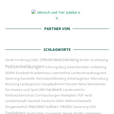
PARTNER VON
SCHLAGWORTE
Öffentlichkeitsfahndung
Kinder
Ausbildung
Streik
Förderung
HWG
Polizeimeldungen
Führung
Umleitung
Burg Giebichenstein
DEKRA
Elisabeth-Krankenhaus
Laternenfest
Landesverwaltungsamt
Sperrung
Baustelle
Merseburg
Vermisstenfahndung
Arbeitsagentur
Hauptbahnhof
Konzert
Ministerium
Warnung
Landespolizei
Klima
Handwerk
für Inneres und Sport (MI)
Landesamt für
Verbraucherschutz
Marktplatz
Durchsuchungen
FDP
verdi
Landwirtschaft
Haushalt
Deutsche Bahn
Weihnachtsmarkt
HAVAG
Mansfeld-Südharz
Zeugenaufruf
AOK
Sanierung
Saalekreis
Abellio
Nachrichten
Zugverkehr
Messe
Gedenken