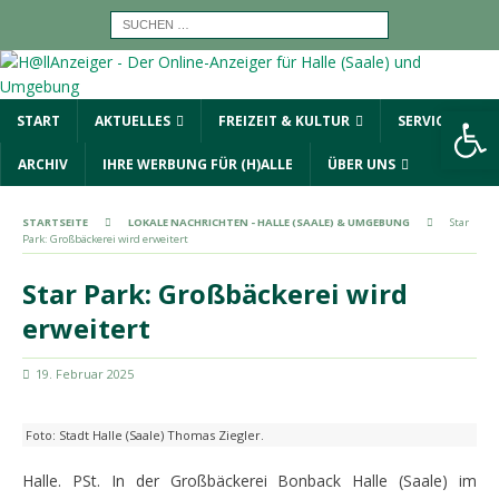
Werkzeugleiste öffnen
START
AKTUELLES
FREIZEIT & KULTUR
SERVICE
ARCHIV
IHRE WERBUNG FÜR (H)ALLE
ÜBER UNS
STARTSEITE
LOKALE NACHRICHTEN - HALLE (SAALE) & UMGEBUNG
Star
Park: Großbäckerei wird erweitert
Star Park: Großbäckerei wird
erweitert
19. Februar 2025
Foto: Stadt Halle (Saale) Thomas Ziegler.
Halle. PSt. In der Großbäckerei Bonback Halle (Saale) im